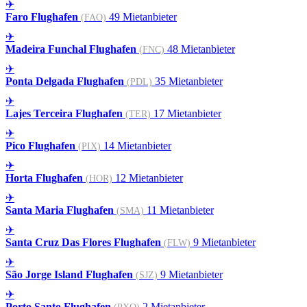
✈
Faro Flughafen
49 Mietanbieter
(FAO)
✈
Madeira Funchal Flughafen
48 Mietanbieter
(FNC)
✈
Ponta Delgada Flughafen
35 Mietanbieter
(PDL)
✈
Lajes Terceira Flughafen
17 Mietanbieter
(TER)
✈
Pico Flughafen
14 Mietanbieter
(PIX)
✈
Horta Flughafen
12 Mietanbieter
(HOR)
✈
Santa Maria Flughafen
11 Mietanbieter
(SMA)
✈
Santa Cruz Das Flores Flughafen
9 Mietanbieter
(FLW)
✈
São Jorge Island Flughafen
9 Mietanbieter
(SJZ)
✈
Porto Santo Flughafen
2 Mietanbieter