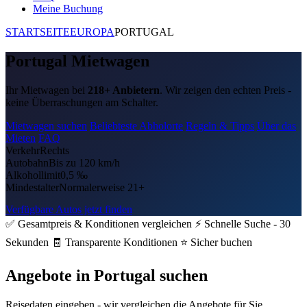
Meine Buchung
STARTSEITE
EUROPA
PORTUGAL
Portugal Mietwagen
Ihr Mietwagen bei
218+ Anbietern
. Wir zeigen den echten Preis -
keine Überraschungen am Schalter.
Mietwagen suchen
Beliebteste Abholorte
Regeln & Tipps
Über das
Mieten
FAQ
Verkehr
Rechts
Autobahn
Bis zu 120 km/h
Alkohollimit
0,5 ‰
Mindestalter
Normalerweise 21+
Verfügbare Autos jetzt finden
✅ Gesamtpreis & Konditionen vergleichen
⚡ Schnelle Suche - 30
Sekunden
🧾 Transparente Konditionen
⭐ Sicher buchen
Angebote in Portugal suchen
Reisedaten eingeben - wir vergleichen die Angebote für Sie.