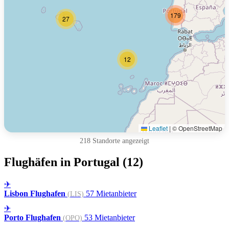
179
27
12
Leaflet
|
© OpenStreetMap
218 Standorte angezeigt
Flughäfen in Portugal (12)
✈
Lisbon Flughafen
57 Mietanbieter
(LIS)
✈
Porto Flughafen
53 Mietanbieter
(OPO)