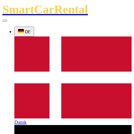
SmartCarRental
DE
Dansk