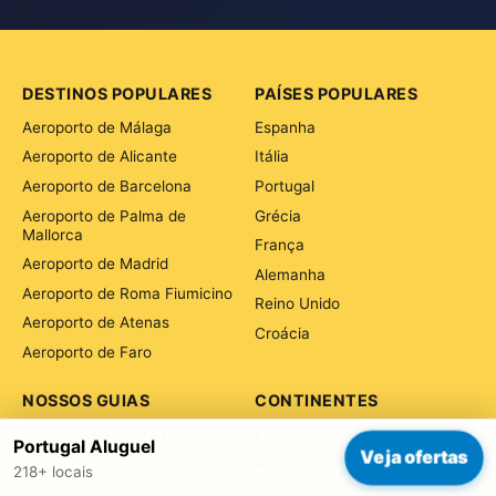
DESTINOS POPULARES
PAÍSES POPULARES
Aeroporto de Málaga
Espanha
Aeroporto de Alicante
Itália
Aeroporto de Barcelona
Portugal
Aeroporto de Palma de
Grécia
Mallorca
França
Aeroporto de Madrid
Alemanha
Aeroporto de Roma Fiumicino
Reino Unido
Aeroporto de Atenas
Croácia
Aeroporto de Faro
NOSSOS GUIAS
CONTINENTES
Alugando um carro pela
Europa
Portugal Aluguel
primeira vez
Veja ofertas
América do Norte
218+ locais
Seguro de aluguel de carro
Ásia