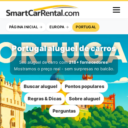
PÁGINA INICIAL
EUROPA
PORTUGAL
Portugal aluguel de carros
Seu aluguel de carro com
218+ fornecedores
.
Mostramos o preço real - sem surpresas no balcão.
Buscar aluguel
Pontos populares
Regras & Dicas
Sobre aluguel
Perguntas