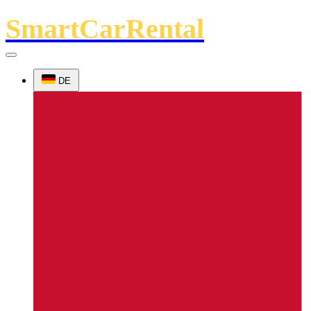
SmartCarRental
DE