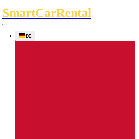
SmartCarRental
DE