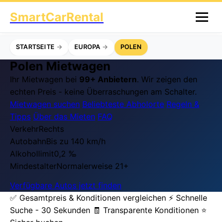
SmartCarRental
STARTSEITE
EUROPA
POLEN
Polen Mietwagen
Ihr Mietwagen bei
99+ Anbietern
. Wir zeigen den
echten Preis - keine Überraschungen am Schalter.
Mietwagen suchen
Beliebteste Abholorte
Regeln &
Tipps
Über das Mieten
FAQ
Verkehr
Rechts
Autobahn
Bis zu 140 km/h
Alkohollimit
0,2 ‰
Mindestalter
Normalerweise 21+
Verfügbare Autos jetzt finden
✅ Gesamtpreis & Konditionen vergleichen
⚡ Schnelle
Suche - 30 Sekunden
🧾 Transparente Konditionen
⭐