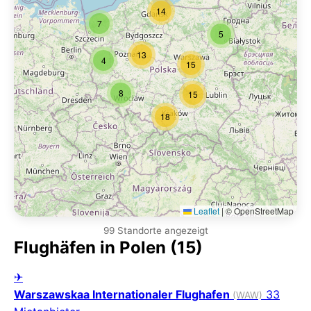
14
7
5
13
4
15
8
15
18
Leaflet
|
© OpenStreetMap
99 Standorte angezeigt
Flughäfen in Polen (15)
✈
Warszawskaa Internationaler Flughafen
33
(WAW)