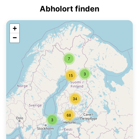
Abholort finden
+
−
7
3
15
34
68
3