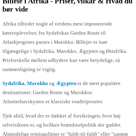
Billeie i Afrika - Priser, vilkår & Hvad du
bør vide
Afrika tilbyder nogle af verdens mest imponerende
køreroplevelser, fra Sydafrikas Garden Route til
Atlasbjergenes passes i Marokko. Billejer er især
tilgængelige i Sydafrika, Marokko, Ægypten og Østafrika.
Prisforskelle mellem udbydere kan være betydelige, så
sammenligning er vigtig.
Sydafrika
,
Marokko
og
Ægypten
er de mest populære
destinationer. Garden Route og Marokkos
Atlanterhavskysten er klassiske roadtriprouter.
Tjek altid, hvad der er dækket af forsikringen, hvor høj
selvrisikoen er, og hvilken brændstofpolitik der gælder.
Almindelige retningslinjer er "fuldt-til-fuldt" eller "samme