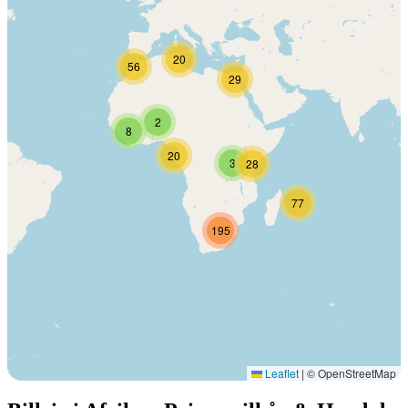
20
56
29
2
8
20
3
28
77
195
Leaflet
|
© OpenStreetMap