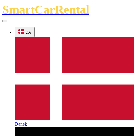
SmartCarRental
DA
Dansk