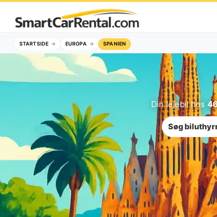
STARTSIDE
EUROPA
SPANIEN
Din lejebil hos
46
Søg biluthyr