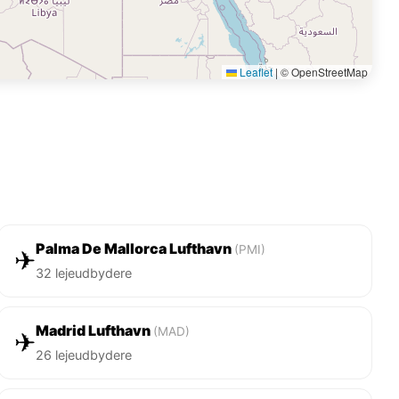
Leaflet
|
© OpenStreetMap
Palma De Mallorca Lufthavn
(PMI)
✈
32 lejeudbydere
Madrid Lufthavn
(MAD)
✈
26 lejeudbydere