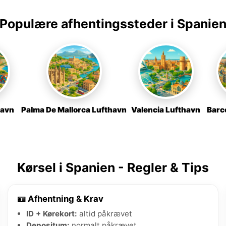
Populære afhentingssteder i Spanie
havn
Palma De Mallorca Lufthavn
Valencia Lufthavn
Barc
Kørsel i Spanien - Regler & Tips
🪪 Afhentning & Krav
ID + Kørekort:
altid påkrævet
Depositum:
normalt påkrævet