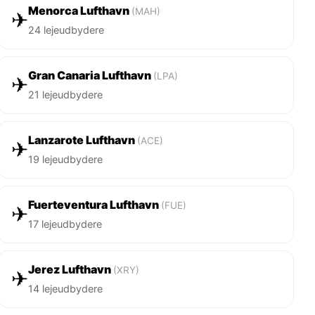
Menorca Lufthavn
(MAH)
✈
24 lejeudbydere
Gran Canaria Lufthavn
(LPA)
✈
21 lejeudbydere
Lanzarote Lufthavn
(ACE)
✈
19 lejeudbydere
Fuerteventura Lufthavn
(FUE)
✈
17 lejeudbydere
Jerez Lufthavn
(XRY)
✈
14 lejeudbydere