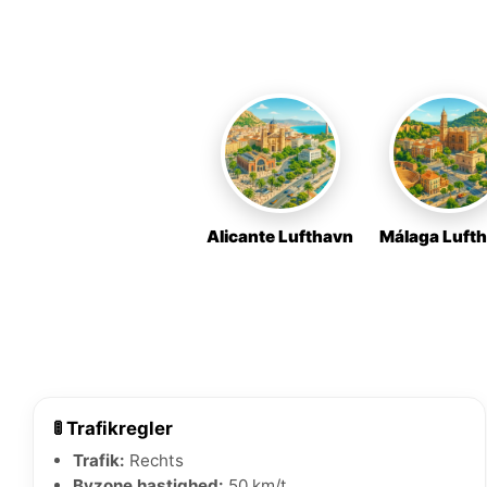
Alicante Lufthavn
Málaga Luft
🚦 Trafikregler
Trafik:
Rechts
Byzone hastighed:
50 km/t