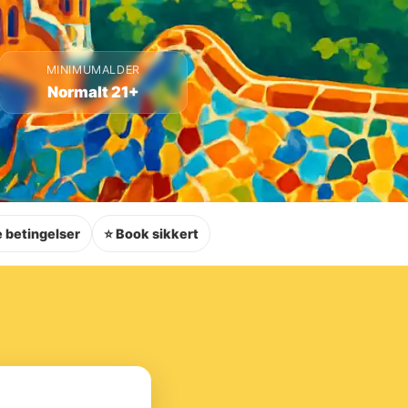
MINIMUMALDER
Normalt 21+
 betingelser
⭐ Book sikkert