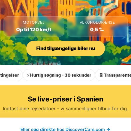
MOTORVEJ
ALKOHOLGRÆNSE
Op til 120 km/t
0,5 ‰
Find tilgængelige biler nu
tingelser
⚡ Hurtig søgning - 30 sekunder
🧾 Transparente
Se live-priser i Spanien
Indtast dine rejsedatoer - vi sammenligner tilbud for dig.
Eller søg direkte hos DiscoverCars.com →