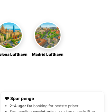
n
elona Lufthavn
Madrid Lufthavn
💸 Spar penge
2–4 uger før
booking for bedste priser.
Sammenlign
samlet pris
- ikke kun overskriften.