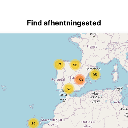
Find afhentningssted
17
52
95
153
57
89