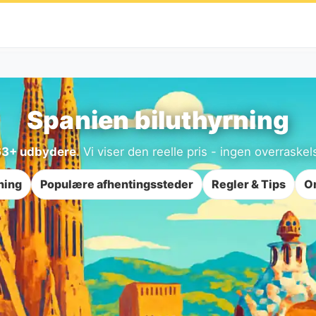
Spanien biluthyrning
3+ udbydere
. Vi viser den reelle pris - ingen overraske
ning
Populære afhentingssteder
Regler & Tips
Om