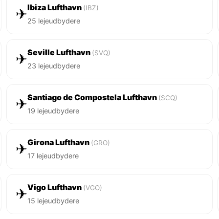
Ibiza Lufthavn
(IBZ)
✈
25 lejeudbydere
Seville Lufthavn
(SVQ)
✈
23 lejeudbydere
Santiago de Compostela Lufthavn
(SCQ)
✈
19 lejeudbydere
Girona Lufthavn
(GRO)
✈
17 lejeudbydere
Vigo Lufthavn
(VGO)
✈
15 lejeudbydere