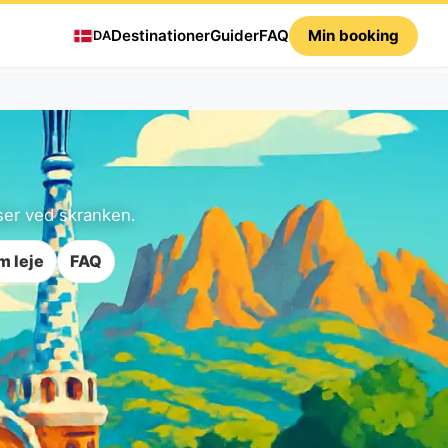
Destinationer
Guider
FAQ
Min booking
DA
lser ved skranken.
 leje
FAQ