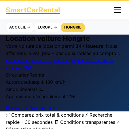
SmartCarRental
ACCUEIL
EUROPE
HONGRIE
Location voiture Hongrie
Votre voiture de location parmi
34+ loueurs
. Nous
affichons le vrai prix – pas de surprises au comptoir.
Rechercher
Points populaires
Règles & conseils
À
propos
FAQ
Circulation
Rechts
Autoroute
Jusqu’à 130 km/h
Alcoolémie
0,0 ‰
Âge minimum
Généralement 21+
Comparer 34+ agences
✅ Comparez prix total & conditions
⚡ Recherche
rapide – 30 secondes
🧾 Conditions transparentes
⭐