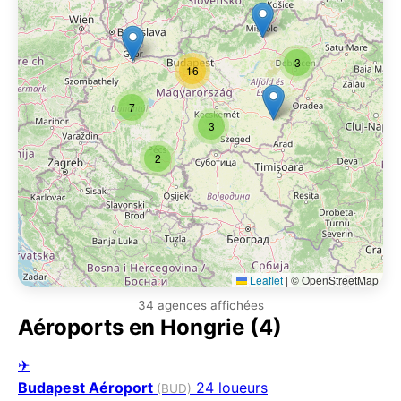
3
16
7
3
2
Leaflet
|
© OpenStreetMap
34 agences affichées
Aéroports en Hongrie (4)
✈
Budapest Aéroport
24 loueurs
(BUD)