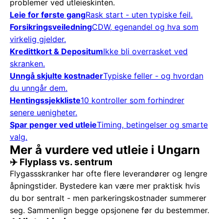
problemer ved utleieskinten.
Leie for første gang
Rask start - uten typiske feil.
Forsikringsveiledning
CDW, egenandel og hva som
virkelig gjelder.
Kredittkort & Depositum
Ikke bli overrasket ved
skranken.
Unngå skjulte kostnader
Typiske feller - og hvordan
du unngår dem.
Hentingssjekkliste
10 kontroller som forhindrer
senere uenigheter.
Spar penger ved utleie
Timing, betingelser og smarte
valg.
Mer å vurdere ved utleie i Ungarn
✈️ Flyplass vs. sentrum
Flygassskranker har ofte flere leverandører og lengre
åpningstider. Bystedere kan være mer praktisk hvis
du bor sentralt - men parkeringskostnader summerer
seg. Sammenlign begge opsjonene før du bestemmer.