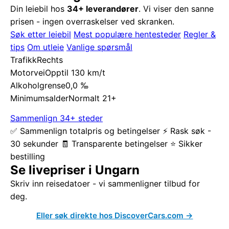
Din leiebil hos
34+ leverandører
. Vi viser den sanne
prisen - ingen overraskelser ved skranken.
Søk etter leiebil
Mest populære hentesteder
Regler &
tips
Om utleie
Vanlige spørsmål
Trafikk
Rechts
Motorvei
Opptil 130 km/t
Alkoholgrense
0,0 ‰
Minimumsalder
Normalt 21+
Sammenlign 34+ steder
✅ Sammenlign totalpris og betingelser
⚡ Rask søk -
30 sekunder
🧾 Transparente betingelser
⭐ Sikker
bestilling
Se livepriser i Ungarn
Skriv inn reisedatoer - vi sammenligner tilbud for
deg.
Eller søk direkte hos DiscoverCars.com →