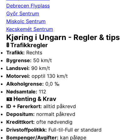
Debrecen Flyplass
Győr Sentrum
Miskolc Sentrum
Kecskemét Sentrum
Kjøring i Ungarn - Regler & tips
🚦 Trafikkregler
Trafikk:
Rechts
Bygrense:
50 km/t
Landsvei:
90 km/t
Motorvei:
opptil 130 km/t
Alkoholgrense:
0,0 ‰
Nødsamtale:
112
🪪 Henting & Krav
ID + Førerkort:
alltid påkrevd
Depositum:
normalt påkrevd
Kredittkort:
ofte nødvendig
Drivstoffpolitikk:
Full-til-Full er standard
Bompenger/Avgifter:
kan påløpe