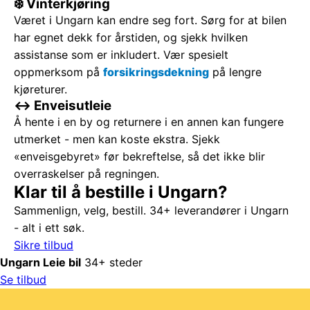
❄️ Vinterkjøring
Været i Ungarn kan endre seg fort. Sørg for at bilen
har egnet dekk for årstiden, og sjekk hvilken
assistanse som er inkludert. Vær spesielt
oppmerksom på
forsikringsdekning
på lengre
kjøreturer.
↔️ Enveisutleie
Å hente i en by og returnere i en annen kan fungere
utmerket - men kan koste ekstra. Sjekk
«enveisgebyret» før bekreftelse, så det ikke blir
overraskelser på regningen.
Klar til å bestille i Ungarn?
Sammenlign, velg, bestill. 34+ leverandører i Ungarn
- alt i ett søk.
Sikre tilbud
Ungarn Leie bil
34+ steder
Se tilbud