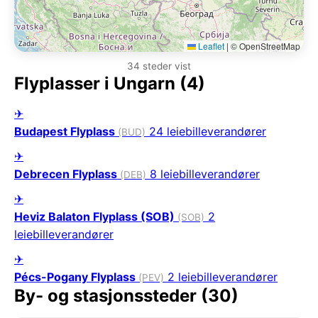
Leaflet
|
© OpenStreetMap
34 steder vist
Flyplasser i Ungarn (4)
✈
Budapest Flyplass
24 leiebilleverandører
(BUD)
✈
Debrecen Flyplass
8 leiebilleverandører
(DEB)
✈
Heviz Balaton Flyplass (SOB)
2
(SOB)
leiebilleverandører
✈
Pécs-Pogany Flyplass
2 leiebilleverandører
(PEV)
By- og stasjonssteder (30)