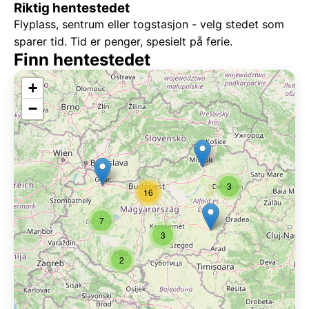
Riktig hentestedet
Flyplass, sentrum eller togstasjon - velg stedet som
sparer tid. Tid er penger, spesielt på ferie.
Finn hentestedet
+
−
3
16
7
3
2