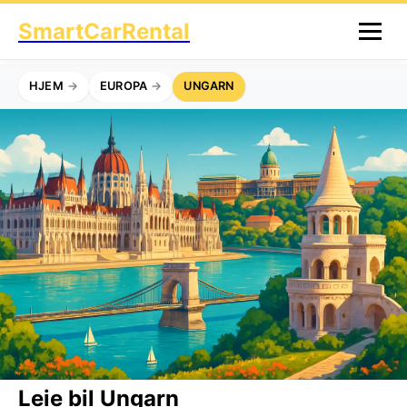
SmartCarRental
HJEM
EUROPA
UNGARN
Leie bil Ungarn