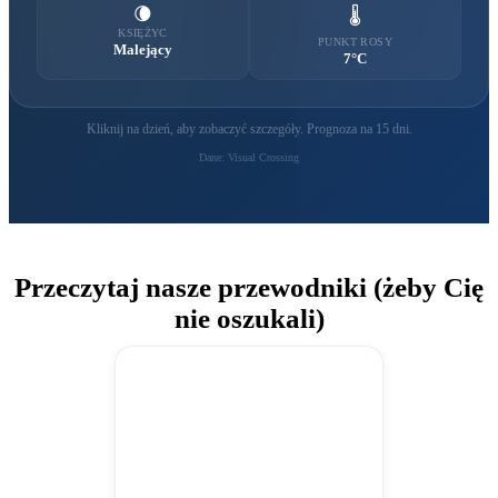
🌘
🌡️
KSIĘŻYC
PUNKT ROSY
Malejący
7°C
Kliknij na dzień, aby zobaczyć szczegóły. Prognoza na 15 dni.
Dane: Visual Crossing
Przeczytaj nasze przewodniki (żeby Cię
nie oszukali)