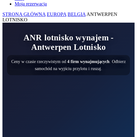
Moja rezerwacja
STRONA GŁÓWNA
EUROPA
BELGIA
ANTWERPEN
LOTNISKO
ANR lotnisko wynajem -
Antwerpen Lotnisko
Ceny w czasie rzeczywistym od
4 firm wynajmujących
. Odbierz
samochód na wyjściu przylotu i ruszaj.