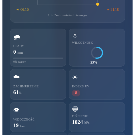
☀ 06:16
☀ 21:18
15h 2min światła dziennego
💧
🌧️
WILGOTNOŚĆ
OPADY
0
mm
0% szansy
53%
☁️
☀️
ZACHMURZENIE
INDEKS UV
61
8
%
🔵
👁️
CIŚNIENIE
WIDOCZNOŚĆ
1024
hPa
19
km