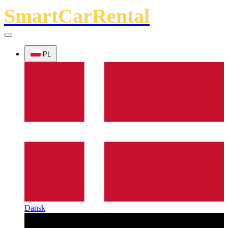
SmartCarRental
PL
Dansk