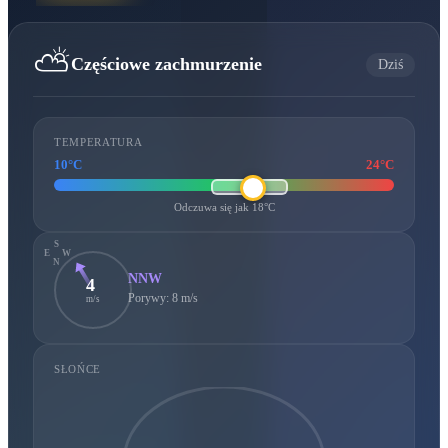
⛅
Częściowe zachmurzenie
Dziś
TEMPERATURA
10°C
24°C
Odczuwa się jak 18°C
S
E
W
N
NNW
4
Porywy: 8 m/s
m/s
SŁOŃCE