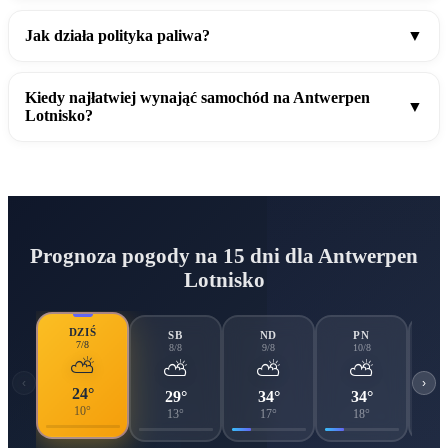
Jak działa polityka paliwa?
▼
Kiedy najłatwiej wynająć samochód na Antwerpen
▼
Lotnisko?
Prognoza pogody na 15 dni dla Antwerpen
Lotnisko
DZIŚ
SB
ND
PN
7/8
8/8
9/8
10/8
⛅
⛅
⛅
⛅
‹
›
24°
29°
34°
34°
10°
13°
17°
18°