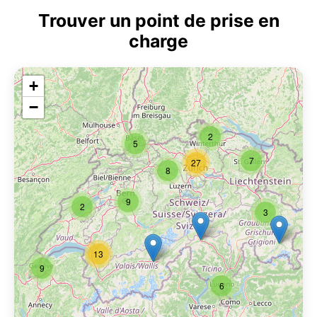
Trouver un point de prise en
charge
+
−
2
5
7
27
8
9
2
3
13
9
6