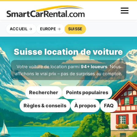
ACCUEIL
EUROPE
SUISSE
Suisse location de voiture
Votre voiture de location parmi
94+ loueurs
. Nous
affichons le vrai prix – pas de surprises au comptoir.
Rechercher
Points populaires
Règles & conseils
À propos
FAQ