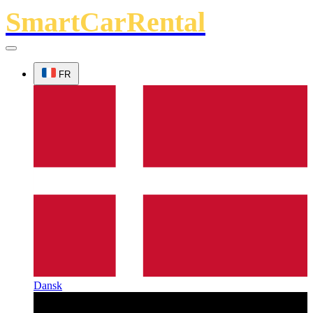
SmartCarRental
FR
Dansk