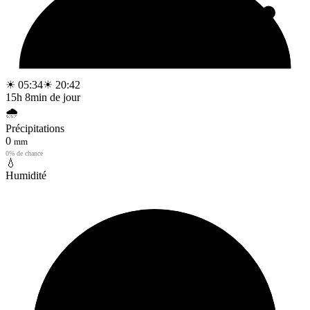
☀ 05:34
☀ 20:42
15h 8min de jour
🌧️
Précipitations
0
mm
0% de chance
💧
Humidité