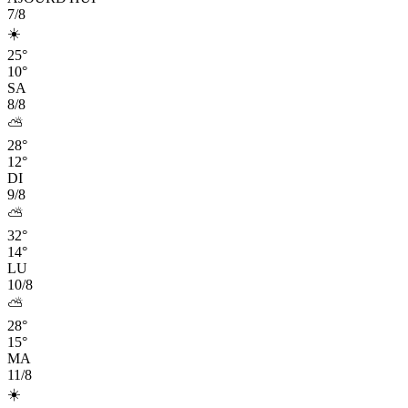
7/8
☀️
25°
10°
SA
8/8
⛅
28°
12°
DI
9/8
⛅
32°
14°
LU
10/8
⛅
28°
15°
MA
11/8
☀️