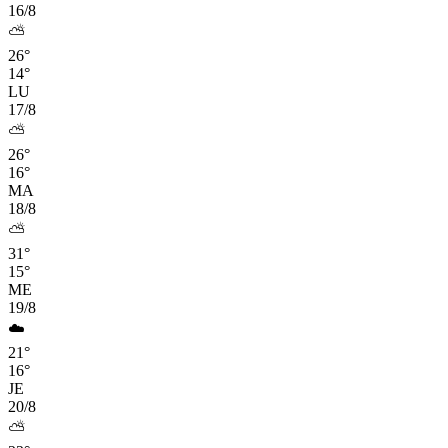
16/8
⛅
26°
14°
LU
17/8
⛅
26°
16°
MA
18/8
⛅
31°
15°
ME
19/8
☁️
21°
16°
JE
20/8
⛅