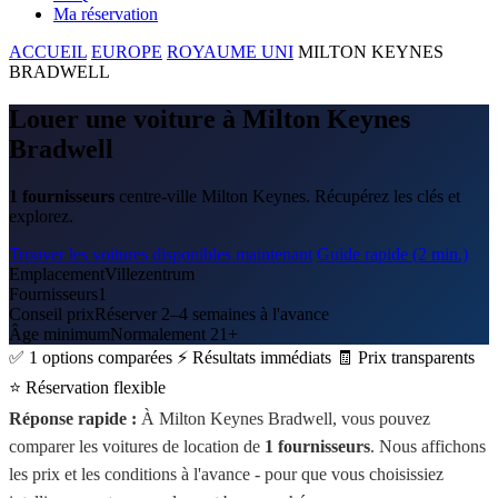
Ma réservation
ACCUEIL
EUROPE
ROYAUME UNI
MILTON KEYNES
BRADWELL
Louer une voiture à Milton Keynes
Bradwell
1 fournisseurs
centre-ville Milton Keynes. Récupérez les clés et
explorez.
Trouver les voitures disponibles maintenant
Guide rapide (2 min.)
Emplacement
Villezentrum
Fournisseurs
1
Conseil prix
Réserver 2–4 semaines à l'avance
Âge minimum
Normalement 21+
✅ 1 options comparées
⚡ Résultats immédiats
🧾 Prix transparents
⭐ Réservation flexible
Réponse rapide :
À Milton Keynes Bradwell, vous pouvez
comparer les voitures de location de
1 fournisseurs
. Nous affichons
les prix et les conditions à l'avance - pour que vous choisissiez