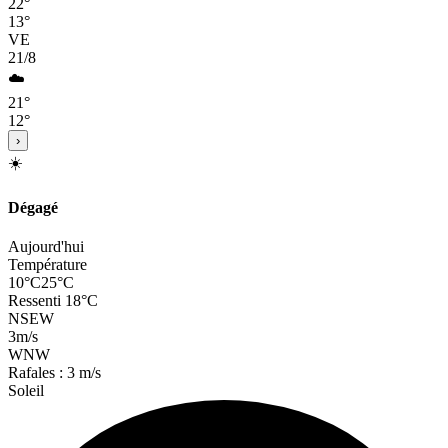
22°
13°
VE
21/8
☁️
21°
12°
›
☀️
Dégagé
Aujourd'hui
Température
10°C
25°C
Ressenti 18°C
N
S
E
W
3
m/s
WNW
Rafales : 3 m/s
Soleil