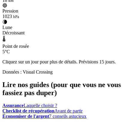
18
km
🔵
Pression
1023
hPa
🌘
Lune
Décroissant
🌡️
Point de rosée
5°C
Cliquez sur un jour pour plus de détails. Prévisions 15 jours.
Données : Visual Crossing
Lire nos guides (pour que vous ne vous
fassiez pas duper)
Assurance
Laquelle choisir ?
Checklist de récupération
Avant de partir
Économiser de l'argent
7 conseils astucieux