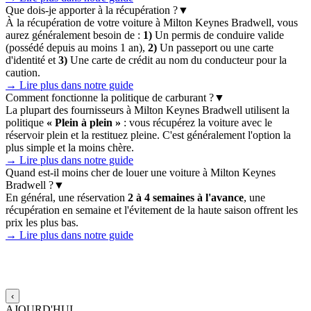
Que dois-je apporter à la récupération ?
▼
À la récupération de votre voiture à Milton Keynes Bradwell, vous
aurez généralement besoin de :
1)
Un permis de conduire valide
(possédé depuis au moins 1 an),
2)
Un passeport ou une carte
d'identité et
3)
Une carte de crédit au nom du conducteur pour la
caution.
→ Lire plus dans notre guide
Comment fonctionne la politique de carburant ?
▼
La plupart des fournisseurs à Milton Keynes Bradwell utilisent la
politique
« Plein à plein »
: vous récupérez la voiture avec le
réservoir plein et la restituez pleine. C'est généralement l'option la
plus simple et la moins chère.
→ Lire plus dans notre guide
Quand est-il moins cher de louer une voiture à Milton Keynes
Bradwell ?
▼
En général, une réservation
2 à 4 semaines à l'avance
, une
récupération en semaine et l'évitement de la haute saison offrent les
prix les plus bas.
→ Lire plus dans notre guide
Prévisions météo 15 jours pour Milton Keynes
Bradwell
‹
AJOURD'HUI