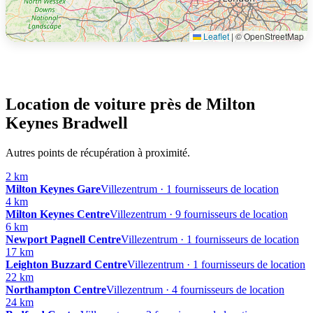
Leaflet
|
© OpenStreetMap
Location de voiture près de Milton
Keynes Bradwell
Autres points de récupération à proximité.
2 km
Milton Keynes Gare
Villezentrum · 1 fournisseurs de location
4 km
Milton Keynes Centre
Villezentrum · 9 fournisseurs de location
6 km
Newport Pagnell Centre
Villezentrum · 1 fournisseurs de location
17 km
Leighton Buzzard Centre
Villezentrum · 1 fournisseurs de location
22 km
Northampton Centre
Villezentrum · 4 fournisseurs de location
24 km