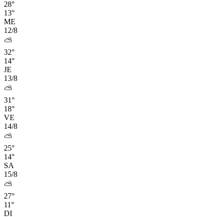
28°
13°
ME
12/8
⛅
32°
14°
JE
13/8
⛅
31°
18°
VE
14/8
⛅
25°
14°
SA
15/8
⛅
27°
11°
DI