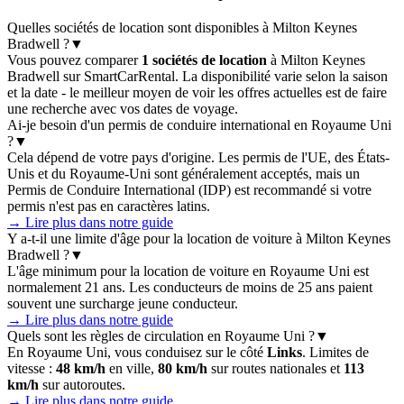
Quelles sociétés de location sont disponibles à Milton Keynes
Bradwell ?
▼
Vous pouvez comparer
1 sociétés de location
à Milton Keynes
Bradwell sur SmartCarRental. La disponibilité varie selon la saison
et la date - le meilleur moyen de voir les offres actuelles est de faire
une recherche avec vos dates de voyage.
Ai-je besoin d'un permis de conduire international en Royaume Uni
?
▼
Cela dépend de votre pays d'origine. Les permis de l'UE, des États-
Unis et du Royaume-Uni sont généralement acceptés, mais un
Permis de Conduire International (IDP) est recommandé si votre
permis n'est pas en caractères latins.
→ Lire plus dans notre guide
Y a-t-il une limite d'âge pour la location de voiture à Milton Keynes
Bradwell ?
▼
L'âge minimum pour la location de voiture en Royaume Uni est
normalement 21 ans. Les conducteurs de moins de 25 ans paient
souvent une surcharge jeune conducteur.
→ Lire plus dans notre guide
Quels sont les règles de circulation en Royaume Uni ?
▼
En Royaume Uni, vous conduisez sur le côté
Links
. Limites de
vitesse :
48 km/h
en ville,
80 km/h
sur routes nationales et
113
km/h
sur autoroutes.
→ Lire plus dans notre guide