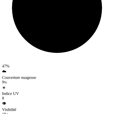
47%
☁️
Couverture nuageuse
9
%
☀️
Indice UV
8
👁️
Visibilité