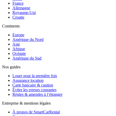
France
Allemagne
Royaume-Uni
Croatie
Continents
Europe
Amérique du Nord
Asie
Afrique
Océanie
Amérique du Sud
Nos guides
Louer pour la première fois
Assurance location
Carte bancaire & caution
Éviter les erreurs courantes
Règles & amendes à l’étranger
Entreprise & mentions légales
À propos de SmartCarRental