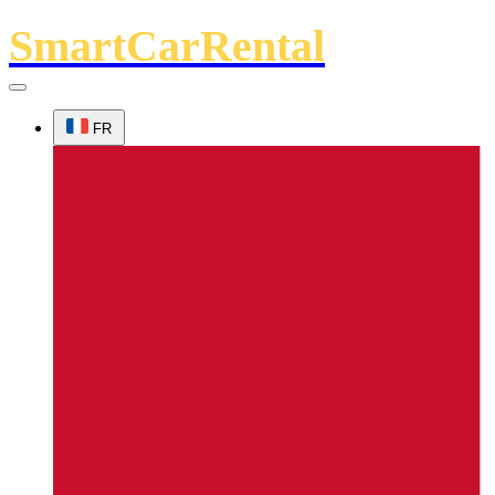
SmartCarRental
FR