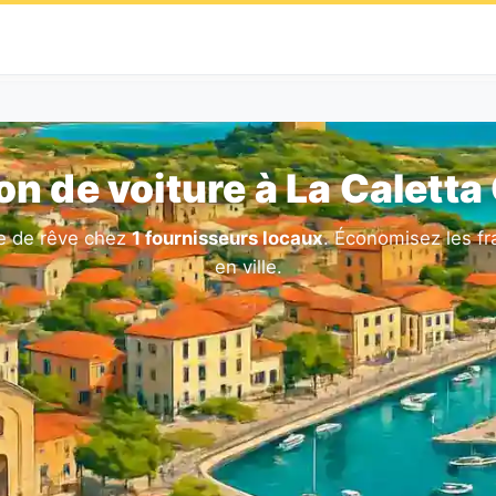
on de voiture à La Caletta
re de rêve chez
1 fournisseurs locaux
. Économisez les fr
en ville.