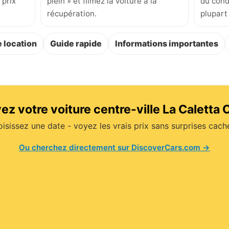
 prix
plein » et filmez la voiture à la
du cond
récupération.
plupart
 location
Guide rapide
Informations importantes
ez votre voiture centre-ville La Caletta 
isissez une date - voyez les vrais prix sans surprises cach
Ou cherchez directement sur DiscoverCars.com →