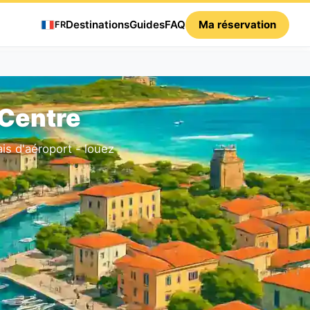
Destinations
Guides
FAQ
Ma réservation
FR
 Centre
ais d'aéroport - louez