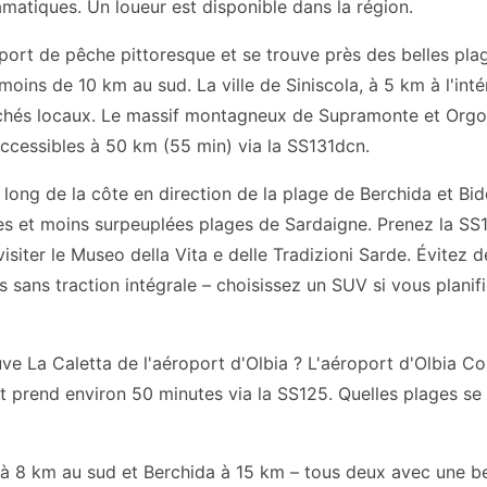
matiques. Un loueur est disponible dans la région.
 port de pêche pittoresque et se trouve près des belles p
oins de 10 km au sud. La ville de Siniscola, à 5 km à l'intér
chés locaux. Le massif montagneux de Supramonte et Orgo
ccessibles à 50 km (55 min) via la SS131dcn.
 long de la côte en direction de la plage de Berchida et Bi
les et moins surpeuplées plages de Sardaigne. Prenez la SS1
siter le Museo della Vita e delle Tradizioni Sarde. Évitez d
ts sans traction intégrale – choisissez un SUV si vous planif
uve La Caletta de l'aéroport d'Olbia ? L'aéroport d'Olbia C
 prend environ 50 minutes via la SS125. Quelles plages se
 8 km au sud et Berchida à 15 km – tous deux avec une bel