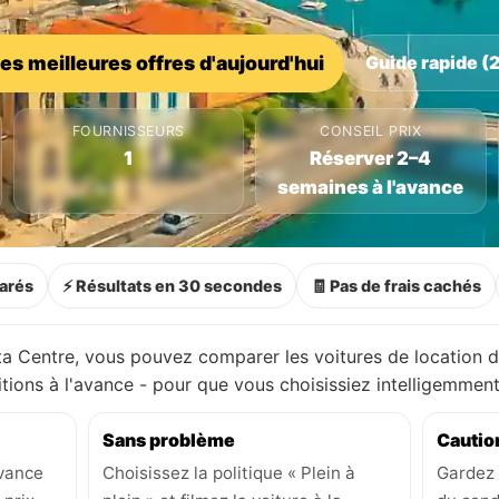
les meilleures offres d'aujourd'hui
Guide rapide (2
FOURNISSEURS
CONSEIL PRIX
1
Réserver 2–4
semaines à l'avance
arés
⚡ Résultats en 30 secondes
🧾 Pas de frais cachés
a Centre, vous pouvez comparer les voitures de location 
ditions à l'avance - pour que vous choisissiez intelligemme
Sans problème
Cautio
avance
Choisissez la politique « Plein à
Gardez 