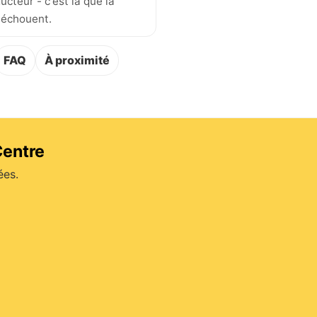
ucteur - c'est là que la
 échouent.
FAQ
À proximité
Centre
ées.