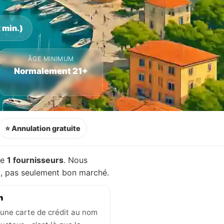
 min.)
ÂGE MINIMUM
Normalement 21+
⭐ Annulation gratuite
de
1 fournisseurs
. Nous
nt, pas seulement bon marché.
n
une carte de crédit au nom