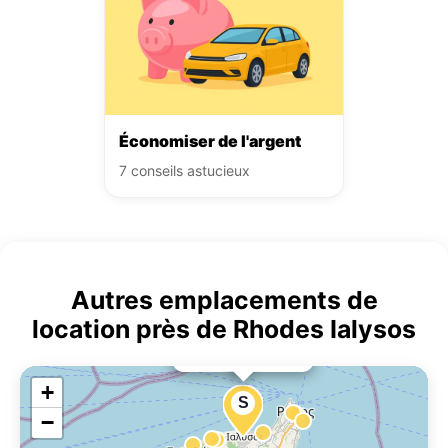
Économiser de l'argent
7 conseils astucieux
Autres emplacements de
location près de Rhodes Ialysos
×
Rhodes Ialysos
+
S
−