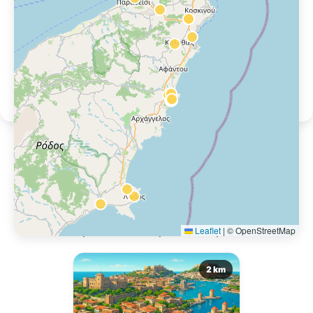
Location de voiture près de
Rhodes Ialysos
Autres points de récupération à proximité.
Leaflet
|
© OpenStreetMap
2 km