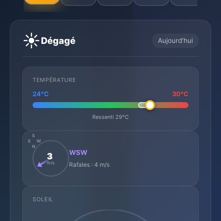
☀️
Dégagé
Aujourd'hui
TEMPÉRATURE
24°C
30°C
Ressenti 29°C
S
E
W
N
WSW
3
m/s
Rafales : 4 m/s
SOLEIL