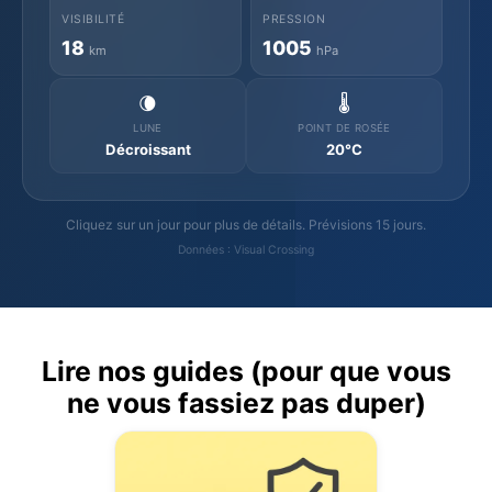
VISIBILITÉ
PRESSION
18
1005
km
hPa
🌘
🌡️
LUNE
POINT DE ROSÉE
Décroissant
20°C
Cliquez sur un jour pour plus de détails. Prévisions 15 jours.
Données : Visual Crossing
Lire nos guides (pour que vous
ne vous fassiez pas duper)