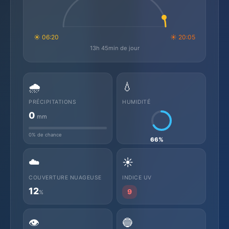
☀ 06:20
☀ 20:05
13h 45min de jour
🌧️
💧
PRÉCIPITATIONS
HUMIDITÉ
0
mm
0% de chance
66%
☁️
☀️
COUVERTURE NUAGEUSE
INDICE UV
12
9
%
👁️
🔵