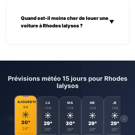
Quand est-il moins cher de louer une
▼
voiture à Rhodes Ialysos ?
Prévisions météo 15 jours pour Rhodes
Ialysos
AJOURD'HUI
LU
MA
ME
JE
9/8
10/8
11/8
12/8
13/8
☀️
☀️
☀️
☀️
☀️
‹
›
30°
29°
30°
29°
29°
24°
26°
26°
26°
25°