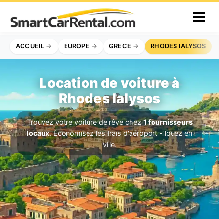
ACCUEIL
EUROPE
GRECE
RHODES IALYSOS
Location de voiture à
Rhodes Ialysos
Trouvez votre voiture de rêve chez
1 fournisseurs
locaux
. Économisez les frais d'aéroport - louez en
ville.