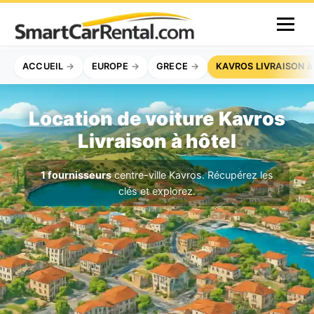
ACCUEIL
EUROPE
GRECE
KAVROS LIVRAISON à
Location de voiture Kavros
Livraison à hôtel
1 fournisseurs
centre-ville Kavros. Récupérez les
clés et explorez.