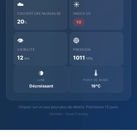
☁️
☀️
COUVERTURE NUAGEUSE
INDICE UV
20
10
%
👁️
🔵
VISIBILITÉ
PRESSION
12
1011
km
hPa
🌘
🌡️
LUNE
POINT DE ROSÉE
Décroissant
19°C
Cliquez sur un jour pour plus de détails. Prévisions 15 jours.
Données : Visual Crossing