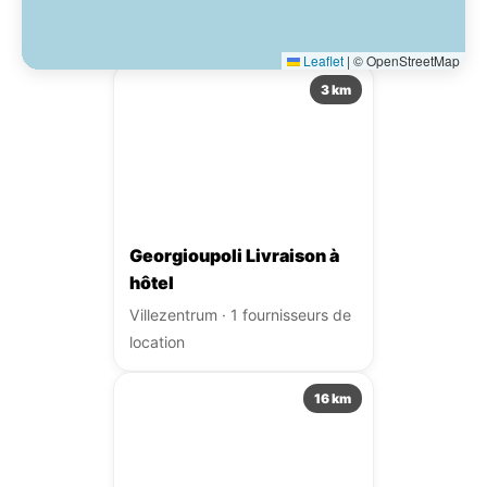
Autres points de récupération à proximité.
Leaflet
|
© OpenStreetMap
3 km
Georgioupoli Livraison à
hôtel
Villezentrum · 1 fournisseurs de
location
16 km