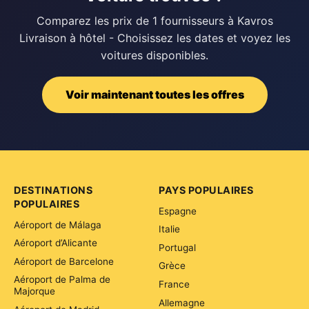
Comparez les prix de 1 fournisseurs à Kavros
Livraison à hôtel - Choisissez les dates et voyez les
voitures disponibles.
Voir maintenant toutes les offres
DESTINATIONS
PAYS POPULAIRES
POPULAIRES
Espagne
Aéroport de Málaga
Italie
Aéroport d’Alicante
Portugal
Aéroport de Barcelone
Grèce
Aéroport de Palma de
France
Majorque
Allemagne