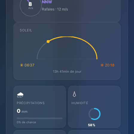
NNW
8
m/s
Rafales : 12 m/s
SOLEIL
☀ 06:37
☀ 20:18
13h 41min de jour
🌧️
💧
PRÉCIPITATIONS
HUMIDITÉ
0
mm
0% de chance
58%