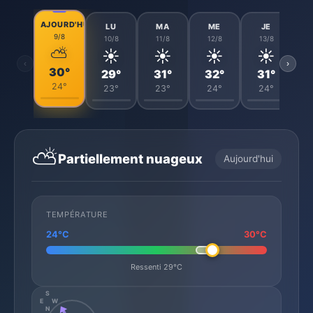
AJOURD'HUI
LU
MA
ME
JE
9/8
10/8
11/8
12/8
13/8
⛅
☀️
☀️
☀️
☀️
‹
›
30°
29°
31°
32°
31°
24°
23°
23°
24°
24°
⛅
Partiellement nuageux
Aujourd'hui
TEMPÉRATURE
24°C
30°C
Ressenti 29°C
S
E
W
N