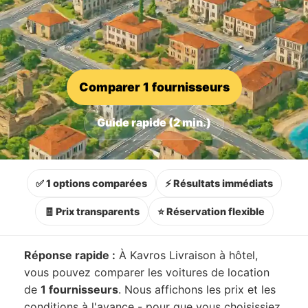
Comparer 1 fournisseurs
Guide rapide (2 min.)
✅ 1 options comparées
⚡ Résultats immédiats
🧾 Prix transparents
⭐ Réservation flexible
Réponse rapide :
À Kavros Livraison à hôtel,
vous pouvez comparer les voitures de location
de
1 fournisseurs
. Nous affichons les prix et les
conditions à l'avance - pour que vous choisissiez