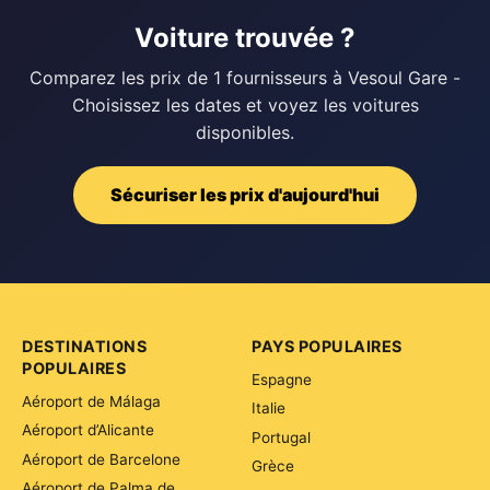
Voiture trouvée ?
Comparez les prix de 1 fournisseurs à Vesoul Gare -
Choisissez les dates et voyez les voitures
disponibles.
Sécuriser les prix d'aujourd'hui
DESTINATIONS
PAYS POPULAIRES
POPULAIRES
Espagne
Aéroport de Málaga
Italie
Aéroport d’Alicante
Portugal
Aéroport de Barcelone
Grèce
Aéroport de Palma de