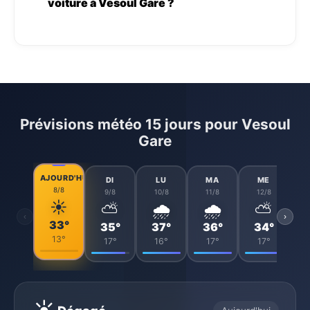
voiture à Vesoul Gare ?
Prévisions météo 15 jours pour Vesoul
Gare
AJOURD'HUI
DI
LU
MA
ME
8/8
9/8
10/8
11/8
12/8
☀️
⛅
🌧️
🌧️
⛅
‹
›
33°
35°
37°
36°
34°
13°
17°
16°
17°
17°