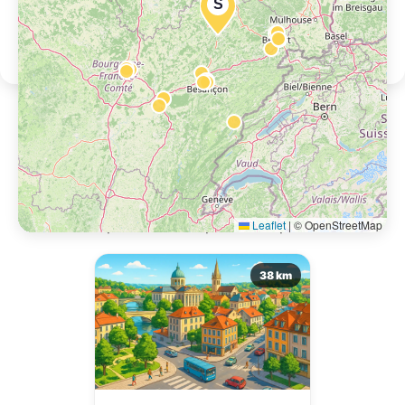
S
Location de voiture près de
Vesoul Gare
Autres points de récupération à proximité.
Leaflet
|
© OpenStreetMap
38 km