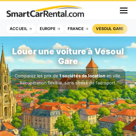
ACCUEIL
EUROPE
FRANCE
VESOUL GARE
Louer une voiture à Vesoul
Gare
Comparez les prix de
1 sociétés de location
en ville.
Récupération flexible, sans stress de l'aéroport.