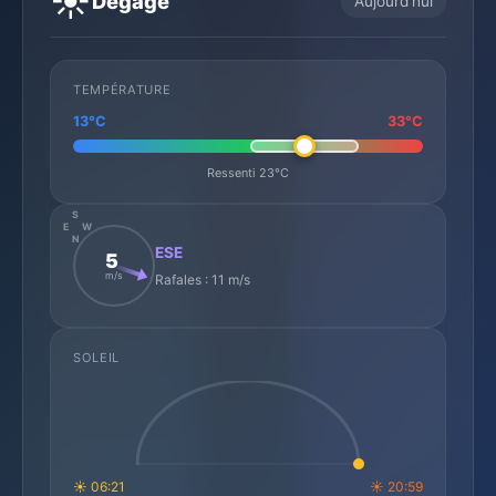
☀️
Dégagé
Aujourd'hui
TEMPÉRATURE
13°C
33°C
Ressenti 23°C
S
E
W
N
ESE
5
m/s
Rafales : 11 m/s
SOLEIL
☀ 06:21
☀ 20:59