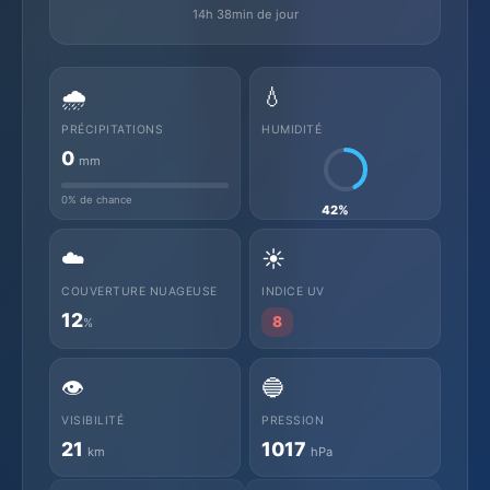
14h 38min de jour
🌧️
💧
PRÉCIPITATIONS
HUMIDITÉ
0
mm
0% de chance
42%
☁️
☀️
COUVERTURE NUAGEUSE
INDICE UV
12
8
%
👁️
🔵
VISIBILITÉ
PRESSION
21
1017
km
hPa