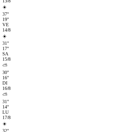
13/8
☀️
37°
19°
VE
14/8
☀️
31°
17°
SA
15/8
⛅
30°
16°
DI
16/8
⛅
31°
14°
LU
17/8
☀️
32°