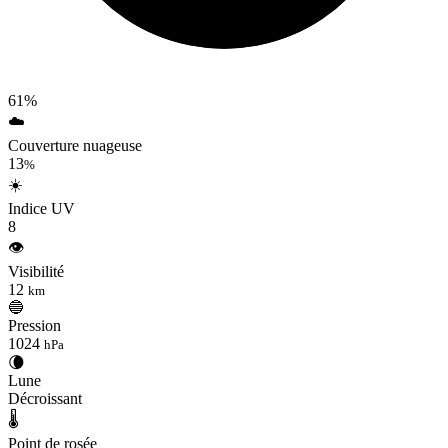
61%
☁️
Couverture nuageuse
13
%
☀️
Indice UV
8
👁️
Visibilité
12
km
🔵
Pression
1024
hPa
🌘
Lune
Décroissant
🌡️
Point de rosée