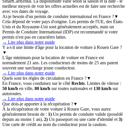
SmartCarRental. La disponibilité varie selon la saison et la date - le
meilleur moyen de voir les offres actuelles est de faire une recherche
avec vos dates de voyage.
Ai-je besoin d'un permis de conduire international en France ?
▼
Cela dépend de votre pays d'origine. Les permis de l'UE, des États-
Unis et du Royaume-Uni sont généralement acceptés, mais un
Permis de Conduire International (IDP) est recommandé si votre
permis n'est pas en caractères latins.
→ Lire plus dans notre guide
Y a-t-il une limite d'âge pour la location de voiture à Rouen Gare ?
▼
L'âge minimum pour la location de voiture en France est
normalement 21 ans. Les conducteurs de moins de 25 ans paient
souvent une surcharge jeune conducteur.
→ Lire plus dans notre guide
Quels sont les règles de circulation en France ?
▼
En France, vous conduisez sur le côté
Rechts
. Limites de vitesse :
50 km/h
en ville,
80 km/h
sur routes nationales et
130 km/h
sur
autoroutes.
→ Lire plus dans notre guide
Que dois-je apporter à la récupération ?
▼
À la récupération de votre voiture à Rouen Gare, vous aurez
généralement besoin de :
1)
Un permis de conduire valide (possédé
depuis au moins 1 an),
2)
Un passeport ou une carte d'identité et
3)
Une carte de crédit au nom du conducteur pour la caution.