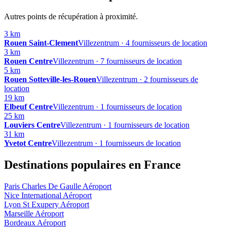
Autres points de récupération à proximité.
3 km
Rouen Saint-Clement
Villezentrum · 4 fournisseurs de location
3 km
Rouen Centre
Villezentrum · 7 fournisseurs de location
5 km
Rouen Sotteville-les-Rouen
Villezentrum · 2 fournisseurs de
location
19 km
Elbeuf Centre
Villezentrum · 1 fournisseurs de location
25 km
Louviers Centre
Villezentrum · 1 fournisseurs de location
31 km
Yvetot Centre
Villezentrum · 1 fournisseurs de location
Destinations populaires en France
Paris Charles De Gaulle Aéroport
Nice International Aéroport
Lyon St Exupery Aéroport
Marseille Aéroport
Bordeaux Aéroport