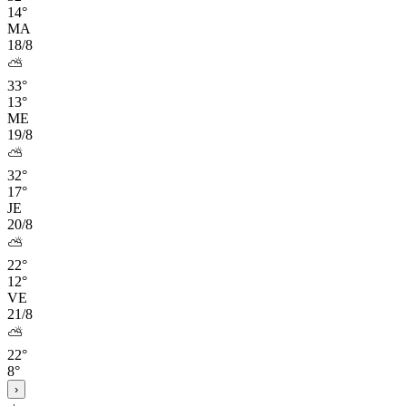
14°
MA
18/8
⛅
33°
13°
ME
19/8
⛅
32°
17°
JE
20/8
⛅
22°
12°
VE
21/8
⛅
22°
8°
›