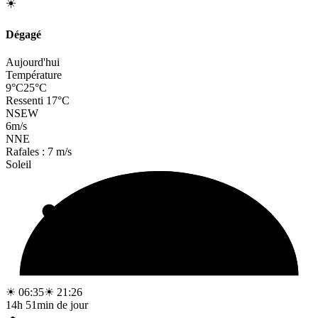
☀️
Dégagé
Aujourd'hui
Température
9°C
25°C
Ressenti 17°C
N
S
E
W
6
m/s
NNE
Rafales : 7 m/s
Soleil
☀ 06:35
☀ 21:26
14h 51min de jour