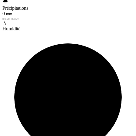
🌧️
Précipitations
0
mm
0% de chance
💧
Humidité