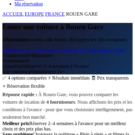
Ma réservation
ACCUEIL
EUROPE
FRANCE
ROUEN GARE
Louer une voiture à Rouen Gare
4 fournisseurs
centre-ville Rouen. Récupérez les clés et explorez.
Vérifier les prix - économiser jusqu'à 70 %
Guide rapide (2 min.)
Emplacement
Villezentrum
Fournisseurs
4
Conseil prix
Réserver 2–4 semaines à l'avance
Âge minimum
Normalement 21+
✅ 4 options comparées
⚡ Résultats immédiats
🧾 Prix transparents
⭐ Réservation flexible
Réponse rapide :
À Rouen Gare, vous pouvez comparer les
voitures de location de
4 fournisseurs
. Nous affichons les prix et les
conditions à l'avance - pour que vous choisissiez intelligemment, pas
seulement bon marché.
Meilleur prix
Réservez 2–4 semaines à l'avance pour un meilleur
choix et des prix plus bas.
Sans problème
Choisissez la politique « Plein à plein » et filmez la