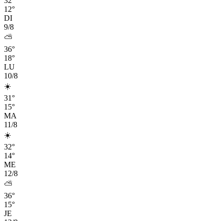
32°
12°
DI
9/8
⛅
36°
18°
LU
10/8
☀️
31°
15°
MA
11/8
☀️
32°
14°
ME
12/8
⛅
36°
15°
JE