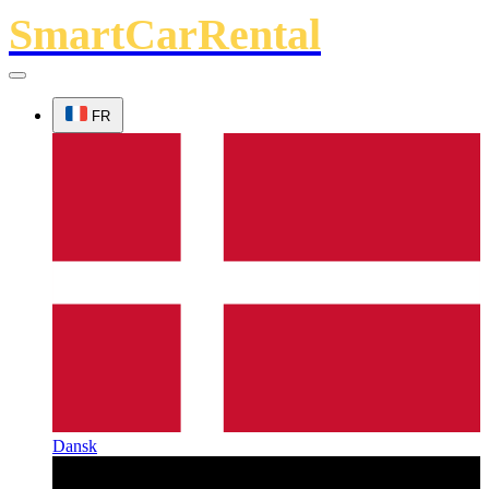
SmartCarRental
FR
Dansk