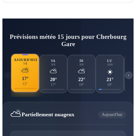
Prévisions météo 15 jours pour Cherbourg
Gare
AJOURD'HUI
SA
DI
LU
7/8
8/8
9/8
10/8
⛅
⛅
⛅
☀️
‹
›
17°
20°
22°
21°
12°
17°
19°
19°
⛅
Partiellement nuageux
Aujourd'hui