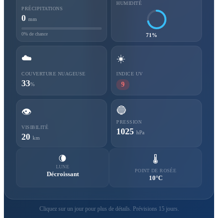
HUMIDITÉ
PRÉCIPITATIONS
0
mm
0% de chance
71%
☁️
☀️
COUVERTURE NUAGEUSE
INDICE UV
33
9
%
🔵
👁️
PRESSION
VISIBILITÉ
1025
hPa
20
km
🌘
🌡️
LUNE
POINT DE ROSÉE
Décroissant
10°C
Cliquez sur un jour pour plus de détails. Prévisions 15 jours.