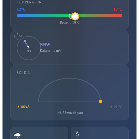
TEMPÉRATURE
12°C
17°C
Ressenti 16°C
S
E
W
N
NNW
5
Rafales : 5 m/s
m/s
SOLEIL
☀ 06:45
☀ 21:38
14h 53min de jour
💧
🌧️