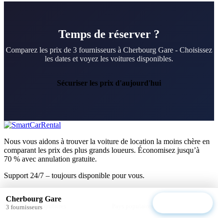
Temps de réserver ?
Comparez les prix de 3 fournisseurs à Cherbourg Gare - Choisissez
les dates et voyez les voitures disponibles.
Sécuriser les prix d'aujourd'hui
Nous vous aidons à trouver la voiture de location la moins chère en
comparant les prix des plus grands loueurs. Économisez jusqu’à
70 % avec annulation gratuite.
Support 24/7 – toujours disponible pour vous.
Cherbourg Gare
Voir les offres
Destinations populaires
Pays populaires
3 fournisseurs