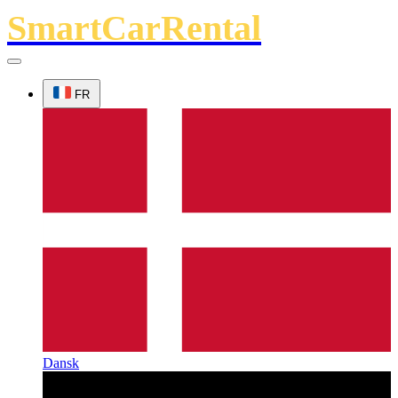
SmartCarRental
FR
Dansk