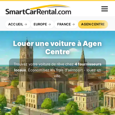
ACCUEIL
EUROPE
FRANCE
AGEN CENTRE
Louer une voiture à Agen
Centre
Trouvez votre voiture de rêve chez
4 fournisseurs
locaux
. Économisez les frais d'aéroport - louez en
ville.