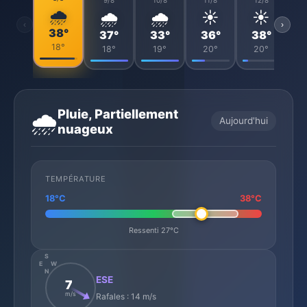
9/8
10/8
11/8
12/8
🌧️
🌧️
🌧️
☀️
☀️
‹
›
38°
37°
33°
36°
38°
18°
18°
19°
20°
20°
Pluie, Partiellement
🌧️
Aujourd'hui
nuageux
TEMPÉRATURE
18°C
38°C
Ressenti 27°C
S
E
W
N
ESE
7
m/s
Rafales : 14 m/s