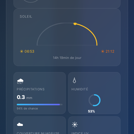
SOLEIL
☀ 06:53
☀ 21:12
14h 19min de jour
🌧️
💧
PRÉCIPITATIONS
HUMIDITÉ
0.3
mm
94% de chance
53%
☁️
☀️
COUVERTURE NUAGEUSE
INDICE UV