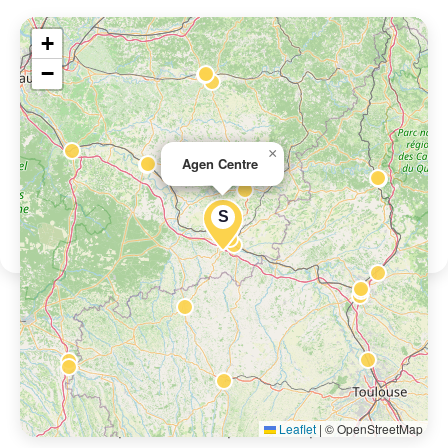
+
−
×
Agen Centre
S
Location de voiture près de Agen
Centre
Autres points de récupération à proximité.
Leaflet
|
© OpenStreetMap