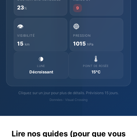
23
9
%
👁️
🔵
VISIBILITÉ
PRESSION
15
1015
km
hPa
🌘
🌡️
LUNE
POINT DE ROSÉE
Décroissant
15°C
Cliquez sur un jour pour plus de détails. Prévisions 15 jours.
Données : Visual Crossing
Lire nos guides (pour que vous