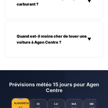
▼
carburant ?
Quand est-il moins cher de louer une
▼
voiture à Agen Centre ?
Prévisions météo 15 jours pour Agen
Centre
AJOURD'HUI
DI
LU
MA
ME
8/8