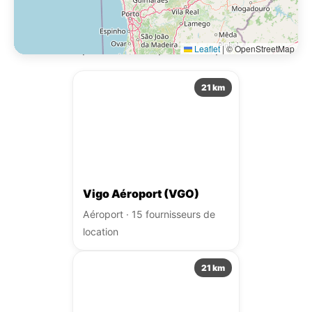
Location de voiture près de
Pontevedra Gare
Autres points de récupération à proximité.
Leaflet
|
© OpenStreetMap
21 km
Vigo Aéroport (VGO)
Aéroport · 15 fournisseurs de
location
21 km