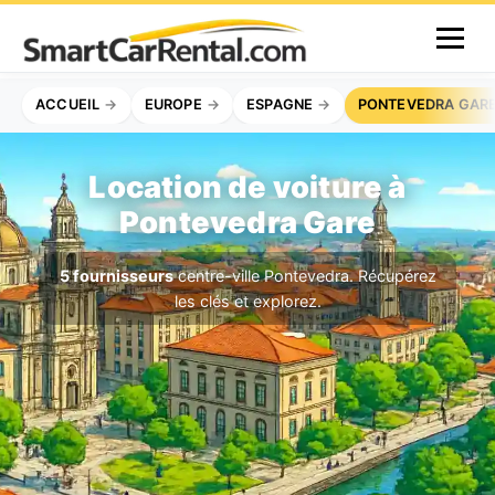
ACCUEIL
EUROPE
ESPAGNE
PONTEVEDRA GAR
Location de voiture à
Pontevedra Gare
5 fournisseurs
centre-ville Pontevedra. Récupérez
les clés et explorez.