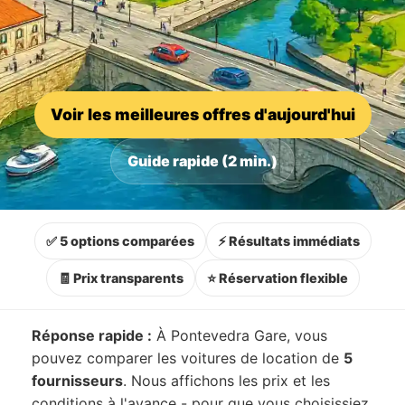
Voir les meilleures offres d'aujourd'hui
Guide rapide (2 min.)
✅ 5 options comparées
⚡ Résultats immédiats
🧾 Prix transparents
⭐ Réservation flexible
Réponse rapide :
À Pontevedra Gare, vous
pouvez comparer les voitures de location de
5
fournisseurs
. Nous affichons les prix et les
conditions à l'avance - pour que vous choisissiez