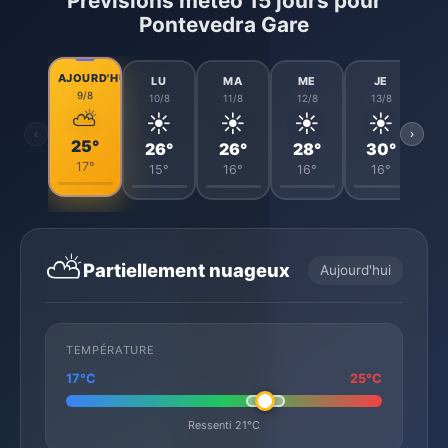
Prévisions météo 15 jours pour
Pontevedra Gare
AJOURD'HUI
LU
MA
ME
JE
9/8
10/8
11/8
12/8
13/8
⛅
☀️
☀️
☀️
☀️
‹
›
25°
26°
26°
28°
30°
17°
15°
16°
16°
16°
⛅
Partiellement nuageux
Aujourd'hui
TEMPÉRATURE
17°C
25°C
Ressenti 21°C