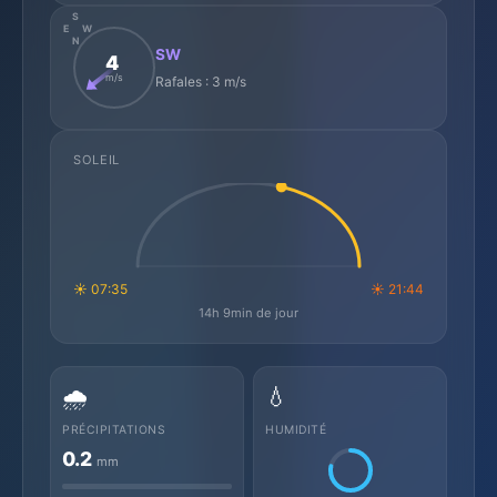
S
E
W
N
SW
4
m/s
Rafales : 3 m/s
SOLEIL
☀ 07:35
☀ 21:44
14h 9min de jour
🌧️
💧
PRÉCIPITATIONS
HUMIDITÉ
0.2
mm