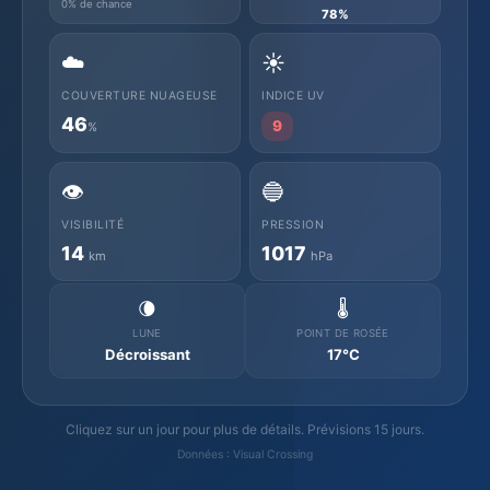
0% de chance
78%
☁️
☀️
COUVERTURE NUAGEUSE
INDICE UV
46
9
%
👁️
🔵
VISIBILITÉ
PRESSION
14
1017
km
hPa
🌘
🌡️
LUNE
POINT DE ROSÉE
Décroissant
17°C
Cliquez sur un jour pour plus de détails. Prévisions 15 jours.
Données : Visual Crossing