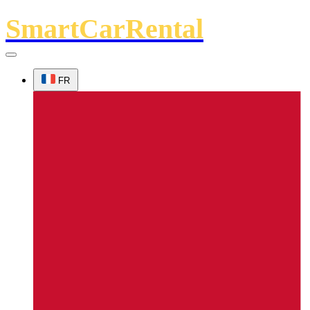
SmartCarRental
FR