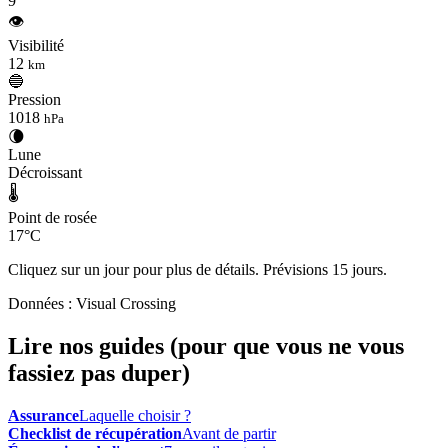
9
👁️
Visibilité
12
km
🔵
Pression
1018
hPa
🌘
Lune
Décroissant
🌡️
Point de rosée
17°C
Cliquez sur un jour pour plus de détails. Prévisions 15 jours.
Données : Visual Crossing
Lire nos guides (pour que vous ne vous
fassiez pas duper)
Assurance
Laquelle choisir ?
Checklist de récupération
Avant de partir