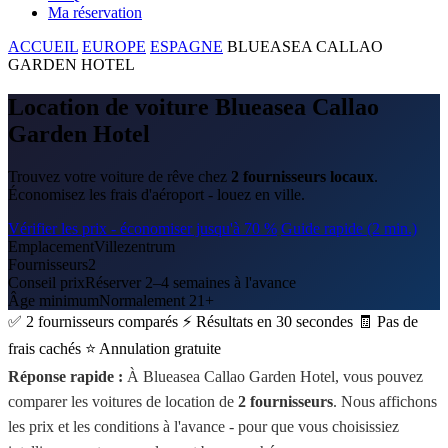
Ma réservation
ACCUEIL
EUROPE
ESPAGNE
BLUEASEA CALLAO
GARDEN HOTEL
Location de voiture Blueasea Callao
Garden Hotel
Trouvez votre voiture de rêve chez
2 fournisseurs locaux
.
Économisez les frais d'aéroport - louez en ville.
Vérifier les prix - économiser jusqu'à 70 %
Guide rapide (2 min.)
Emplacement
Villezentrum
Fournisseurs
2
Conseil prix
Réserver 2–4 semaines à l'avance
Âge minimum
Normalement 21+
✅ 2 fournisseurs comparés
⚡ Résultats en 30 secondes
🧾 Pas de
frais cachés
⭐ Annulation gratuite
Réponse rapide :
À Blueasea Callao Garden Hotel, vous pouvez
comparer les voitures de location de
2 fournisseurs
. Nous affichons
les prix et les conditions à l'avance - pour que vous choisissiez