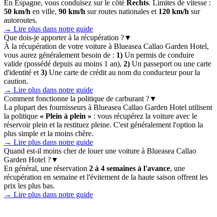
En Espagne, vous conduisez sur le côté
Rechts
. Limites de vitesse :
50 km/h
en ville,
90 km/h
sur routes nationales et
120 km/h
sur
autoroutes.
→ Lire plus dans notre guide
Que dois-je apporter à la récupération ?
▼
À la récupération de votre voiture à Blueasea Callao Garden Hotel,
vous aurez généralement besoin de :
1)
Un permis de conduire
valide (possédé depuis au moins 1 an),
2)
Un passeport ou une carte
d'identité et
3)
Une carte de crédit au nom du conducteur pour la
caution.
→ Lire plus dans notre guide
Comment fonctionne la politique de carburant ?
▼
La plupart des fournisseurs à Blueasea Callao Garden Hotel utilisent
la politique
« Plein à plein »
: vous récupérez la voiture avec le
réservoir plein et la restituez pleine. C'est généralement l'option la
plus simple et la moins chère.
→ Lire plus dans notre guide
Quand est-il moins cher de louer une voiture à Blueasea Callao
Garden Hotel ?
▼
En général, une réservation
2 à 4 semaines à l'avance
, une
récupération en semaine et l'évitement de la haute saison offrent les
prix les plus bas.
→ Lire plus dans notre guide
Prévisions météo 15 jours pour Blueasea Callao
Garden Hotel