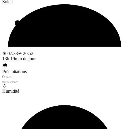
Soleil
☀ 07:33
☀ 20:52
13h 19min de jour
🌧️
Précipitations
0
mm
0% de chance
💧
Humidité