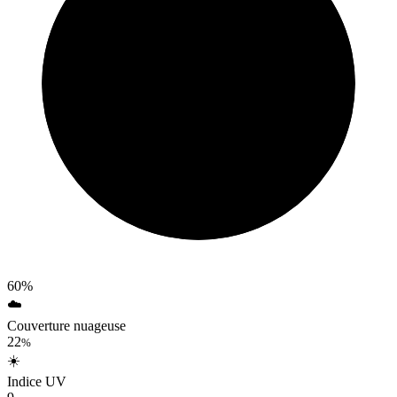
60%
☁️
Couverture nuageuse
22
%
☀️
Indice UV