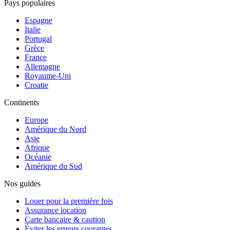
Pays populaires
Espagne
Italie
Portugal
Grèce
France
Allemagne
Royaume-Uni
Croatie
Continents
Europe
Amérique du Nord
Asie
Afrique
Océanie
Amérique du Sud
Nos guides
Louer pour la première fois
Assurance location
Carte bancaire & caution
Éviter les erreurs courantes