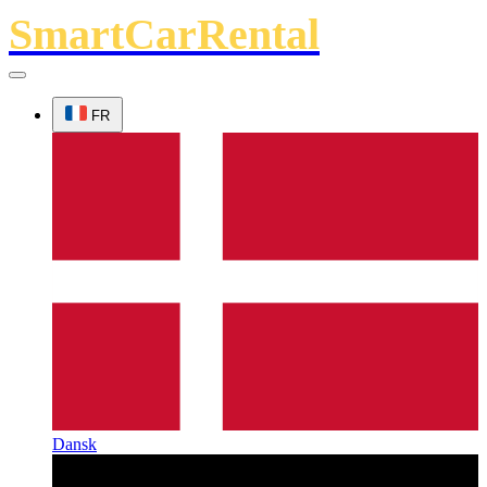
SmartCarRental
FR
Dansk