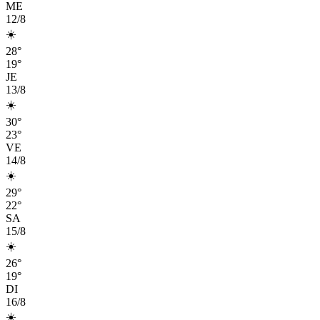
ME
12/8
☀️
28°
19°
JE
13/8
☀️
30°
23°
VE
14/8
☀️
29°
22°
SA
15/8
☀️
26°
19°
DI
16/8
☀️