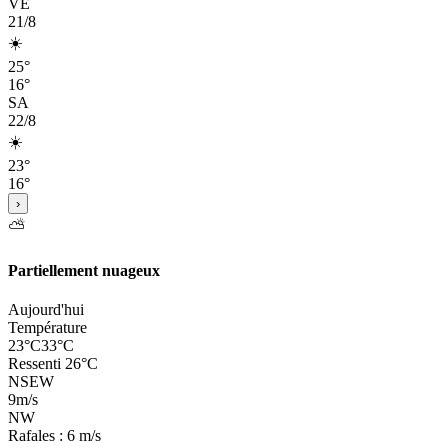
VE
21/8
☀️
25°
16°
SA
22/8
☀️
23°
16°
›
⛅
Partiellement nuageux
Aujourd'hui
Température
23°C
33°C
Ressenti 26°C
N
S
E
W
9
m/s
NW
Rafales : 6 m/s