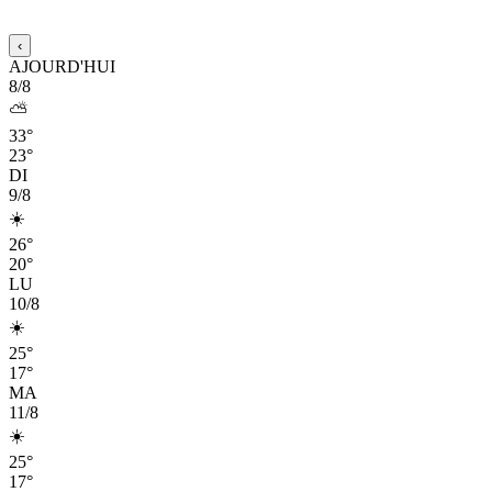
‹
AJOURD'HUI
8/8
⛅
33°
23°
DI
9/8
☀️
26°
20°
LU
10/8
☀️
25°
17°
MA
11/8
☀️
25°
17°