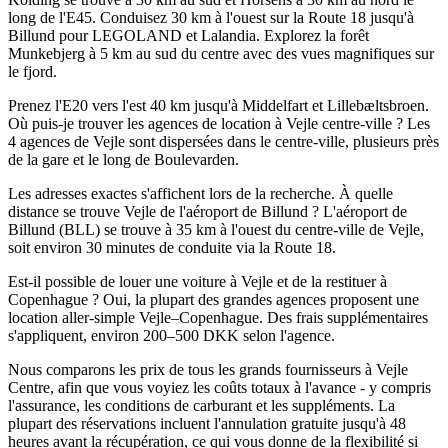
long de l'E45. Conduisez 30 km à l'ouest sur la Route 18 jusqu'à
Billund pour LEGOLAND et Lalandia. Explorez la forêt
Munkebjerg à 5 km au sud du centre avec des vues magnifiques sur
le fjord.
Prenez l'E20 vers l'est 40 km jusqu'à Middelfart et Lillebæltsbroen.
Où puis-je trouver les agences de location à Vejle centre-ville ? Les
4 agences de Vejle sont dispersées dans le centre-ville, plusieurs près
de la gare et le long de Boulevarden.
Les adresses exactes s'affichent lors de la recherche. À quelle
distance se trouve Vejle de l'aéroport de Billund ? L'aéroport de
Billund (BLL) se trouve à 35 km à l'ouest du centre-ville de Vejle,
soit environ 30 minutes de conduite via la Route 18.
Est-il possible de louer une voiture à Vejle et de la restituer à
Copenhague ? Oui, la plupart des grandes agences proposent une
location aller-simple Vejle–Copenhague. Des frais supplémentaires
s'appliquent, environ 200–500 DKK selon l'agence.
Nous comparons les prix de tous les grands fournisseurs à Vejle
Centre, afin que vous voyiez les coûts totaux à l'avance - y compris
l'assurance, les conditions de carburant et les suppléments. La
plupart des réservations incluent l'annulation gratuite jusqu'à 48
heures avant la récupération, ce qui vous donne de la flexibilité si