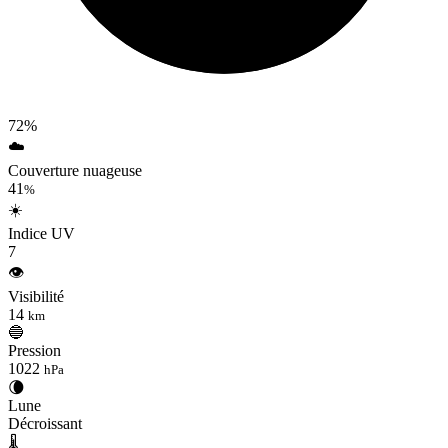
72%
☁️
Couverture nuageuse
41
%
☀️
Indice UV
7
👁️
Visibilité
14
km
🔵
Pression
1022
hPa
🌘
Lune
Décroissant
🌡️