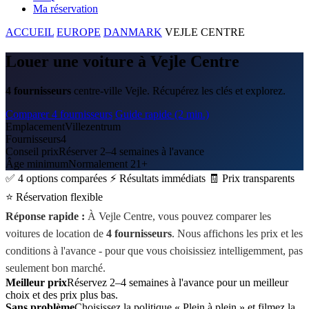
Ma réservation
ACCUEIL
EUROPE
DANMARK
VEJLE CENTRE
Louer une voiture à Vejle Centre
4 fournisseurs
centre-ville Vejle. Récupérez les clés et explorez.
Comparer 4 fournisseurs
Guide rapide (2 min.)
Emplacement
Villezentrum
Fournisseurs
4
Conseil prix
Réserver 2–4 semaines à l'avance
Âge minimum
Normalement 21+
✅ 4 options comparées
⚡ Résultats immédiats
🧾 Prix transparents
⭐ Réservation flexible
Réponse rapide :
À Vejle Centre, vous pouvez comparer les
voitures de location de
4 fournisseurs
. Nous affichons les prix et les
conditions à l'avance - pour que vous choisissiez intelligemment, pas
seulement bon marché.
Meilleur prix
Réservez 2–4 semaines à l'avance pour un meilleur
choix et des prix plus bas.
Sans problème
Choisissez la politique « Plein à plein » et filmez la