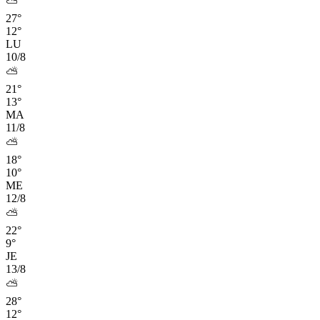
⛅
27°
12°
LU
10/8
⛅
21°
13°
MA
11/8
⛅
18°
10°
ME
12/8
⛅
22°
9°
JE
13/8
⛅
28°
12°