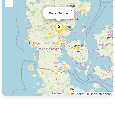
−
×
Vejle Centre
S
Leaflet
|
© OpenStreetMap