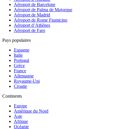
Aéroport de Barcelone
Aéroport de Palma de Majorque
Aéroport de Madrid
Aéroport de Rome Fiumicino
Aéroport d’Athènes
Aéroport de Faro
Pays populaires
Espagne
Italie
Portugal
Grèce
France
Allemagne
Royaume-Uni
Croatie
Continents
Europe
Amérique du Nord
Asie
Afrique
Océanie