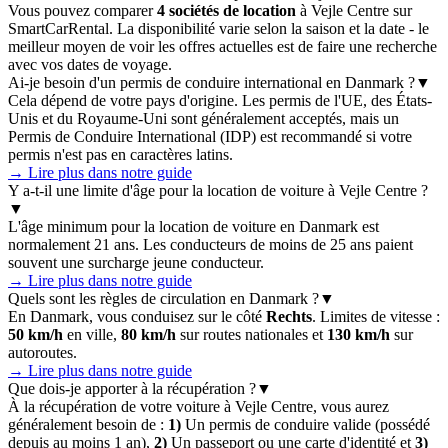
Vous pouvez comparer
4 sociétés de location
à Vejle Centre sur
SmartCarRental. La disponibilité varie selon la saison et la date - le
meilleur moyen de voir les offres actuelles est de faire une recherche
avec vos dates de voyage.
Ai-je besoin d'un permis de conduire international en Danmark ?
▼
Cela dépend de votre pays d'origine. Les permis de l'UE, des États-
Unis et du Royaume-Uni sont généralement acceptés, mais un
Permis de Conduire International (IDP) est recommandé si votre
permis n'est pas en caractères latins.
→ Lire plus dans notre guide
Y a-t-il une limite d'âge pour la location de voiture à Vejle Centre ?
▼
L'âge minimum pour la location de voiture en Danmark est
normalement 21 ans. Les conducteurs de moins de 25 ans paient
souvent une surcharge jeune conducteur.
→ Lire plus dans notre guide
Quels sont les règles de circulation en Danmark ?
▼
En Danmark, vous conduisez sur le côté
Rechts
. Limites de vitesse :
50 km/h
en ville,
80 km/h
sur routes nationales et
130 km/h
sur
autoroutes.
→ Lire plus dans notre guide
Que dois-je apporter à la récupération ?
▼
À la récupération de votre voiture à Vejle Centre, vous aurez
généralement besoin de :
1)
Un permis de conduire valide (possédé
depuis au moins 1 an),
2)
Un passeport ou une carte d'identité et
3)