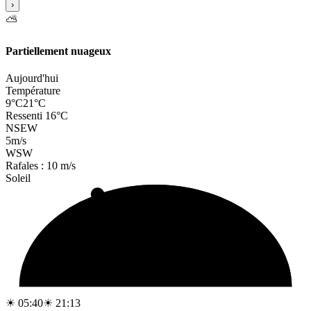
›
⛅
Partiellement nuageux
Aujourd'hui
Température
9°C
21°C
Ressenti 16°C
N
S
E
W
5
m/s
WSW
Rafales : 10 m/s
Soleil
☀ 05:40
☀ 21:13