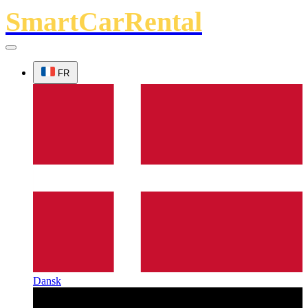
SmartCarRental
FR
Dansk