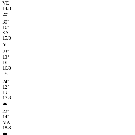
VE
14/8
⛅
30°
16°
SA
15/8
☀️
23°
13°
DI
16/8
⛅
24°
12°
LU
17/8
☁️
22°
14°
MA
18/8
☁️