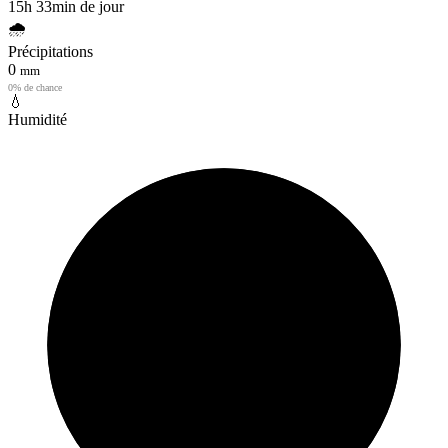
15h 33min de jour
🌧️
Précipitations
0
mm
0% de chance
💧
Humidité