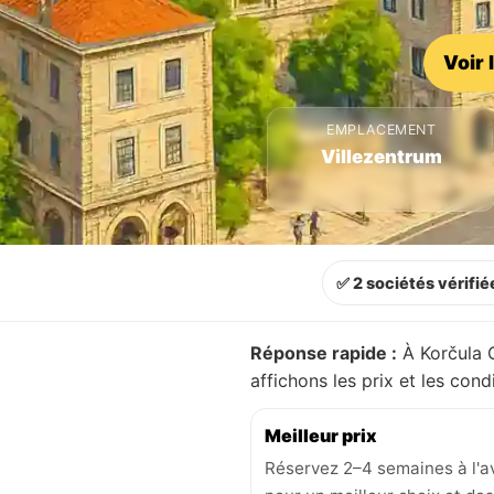
Voir 
EMPLACEMENT
Villezentrum
✅ 2 sociétés vérifié
Réponse rapide :
À Korčula C
affichons les prix et les con
Meilleur prix
Réservez 2–4 semaines à l'