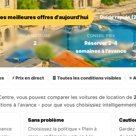
les meilleures offres d'aujourd'hui
Guide rapide (2
FOURNISSEURS
CONSEIL PRIX
2
Réserver 2–4
semaines à l'avance
es
⚡ Prix en direct
🧾 Toutes les conditions visibles
⭐ A
entre, vous pouvez comparer les voitures de location de
ditions à l'avance - pour que vous choisissiez intelligemme
Sans problème
Cautio
avance
Choisissez la politique « Plein à
Gardez 