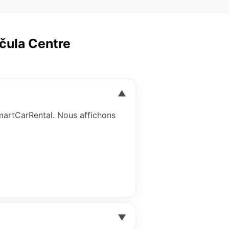
rčula Centre
▼
artCarRental. Nous affichons
▼