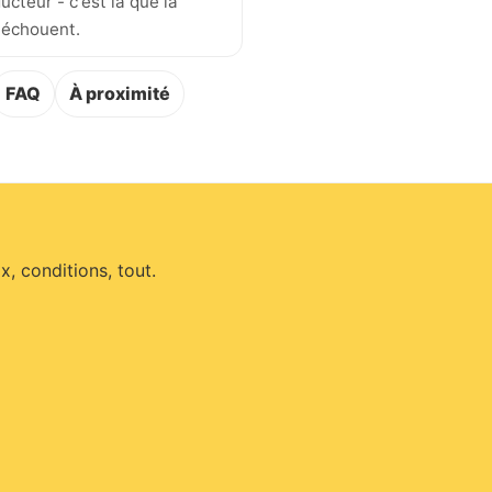
ucteur - c'est là que la
 échouent.
FAQ
À proximité
, conditions, tout.