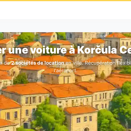
r une voiture à Korčula C
ix de
2 sociétés de location
en ville. Récupération flexib
l'aéroport.