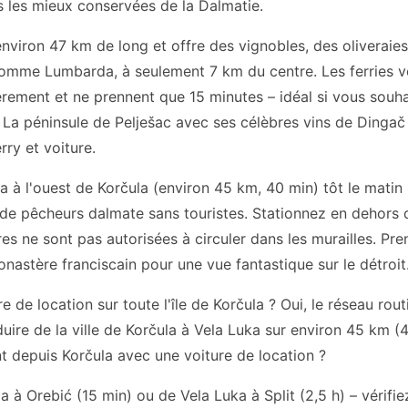
es les mieux conservées de la Dalmatie.
environ 47 km de long et offre des vignobles, des oliveraies
omme Lumbarda, à seulement 7 km du centre. Les ferries ve
èrement et ne prennent que 15 minutes – idéal si vous souh
e. La péninsule de Pelješac avec ses célèbres vins de Dingač
rry et voiture.
 à l'ouest de Korčula (environ 45 km, 40 min) tôt le matin 
de pêcheurs dalmate sans touristes. Stationnez en dehors de 
res ne sont pas autorisées à circuler dans les murailles. Pre
nastère franciscain pour une vue fantastique sur le détroit
re de location sur toute l'île de Korčula ? Oui, le réseau ro
duire de la ville de Korčula à Vela Luka sur environ 45 km 
t depuis Korčula avec une voiture de location ?
a à Orebić (15 min) ou de Vela Luka à Split (2,5 h) – vérifi