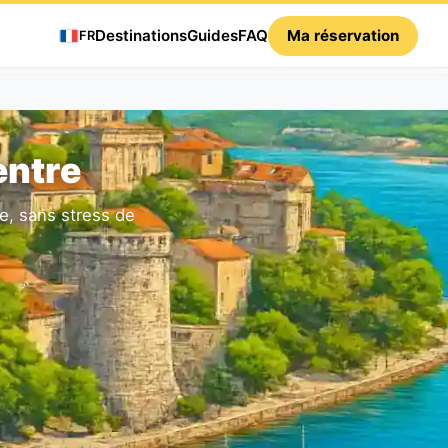
Destinations
Guides
FAQ
Ma réservation
FR
entre
le, sans stress de