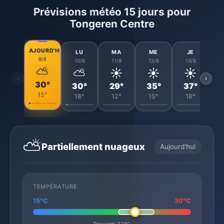
Prévisions météo 15 jours pour
Tongeren Centre
AJOURD'HUI
LU
MA
ME
JE
9/8
10/8
11/8
12/8
13/8
⛅
⛅
☀️
☀️
☀️
‹
›
30°
30°
29°
35°
37°
15°
18°
12°
15°
18°
⛅
Partiellement nuageux
Aujourd'hui
TEMPÉRATURE
15°C
30°C
Ressenti 22°C