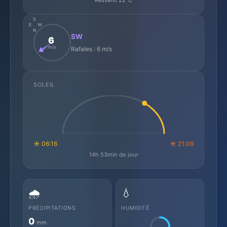
S
E
W
N
SW
6
m/s
Rafales : 6 m/s
SOLEIL
☀ 06:16
☀ 21:09
14h 53min de jour
🌧️
💧
PRÉCIPITATIONS
HUMIDITÉ
0
mm