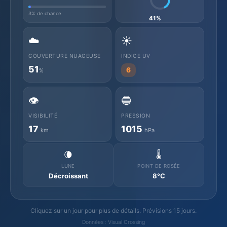
3% de chance
41%
☁️
☀️
COUVERTURE NUAGEUSE
INDICE UV
51
6
%
👁️
🔵
VISIBILITÉ
PRESSION
17
1015
km
hPa
🌘
🌡️
LUNE
POINT DE ROSÉE
Décroissant
8°C
Cliquez sur un jour pour plus de détails. Prévisions 15 jours.
Données : Visual Crossing