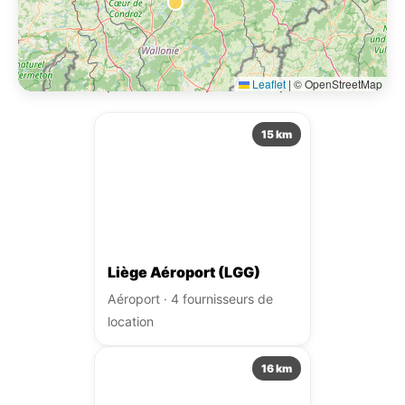
Location de voiture près de
Tongeren Centre
Autres points de récupération à proximité.
Leaflet
|
© OpenStreetMap
15 km
Liège Aéroport (LGG)
Aéroport · 4 fournisseurs de
location
16 km