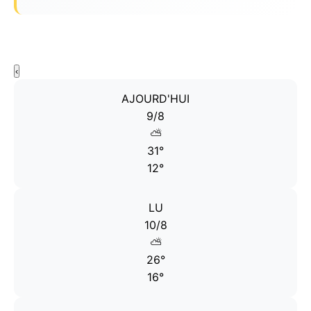
Prévisions météo 15 jours pour Lier
Bogerse Velden
‹
AJOURD'HUI
9/8
⛅
31°
12°
LU
10/8
⛅
26°
16°