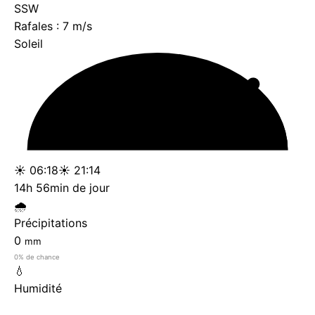
SSW
Rafales : 7 m/s
Soleil
☀ 06:18
☀ 21:14
14h 56min de jour
🌧️
Précipitations
0
mm
0% de chance
💧
Humidité