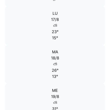
LU
17/8
⛅
23°
15°
MA
18/8
⛅
26°
13°
ME
19/8
⛅
31°