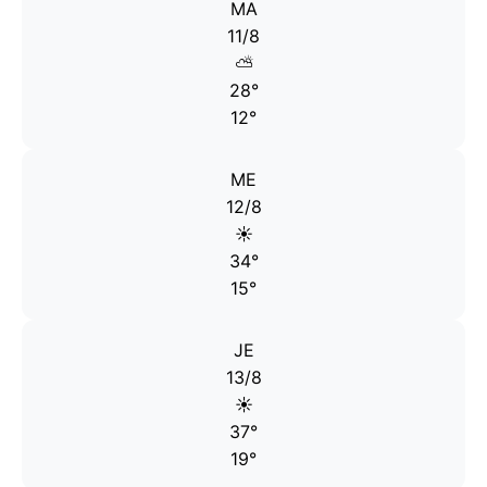
MA
11/8
⛅
28°
12°
ME
12/8
☀️
34°
15°
JE
13/8
☀️
37°
19°