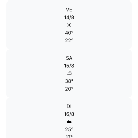
VE
14/8
☀️
40°
22°
SA
15/8
⛅
38°
20°
DI
16/8
☁️
25°
17°