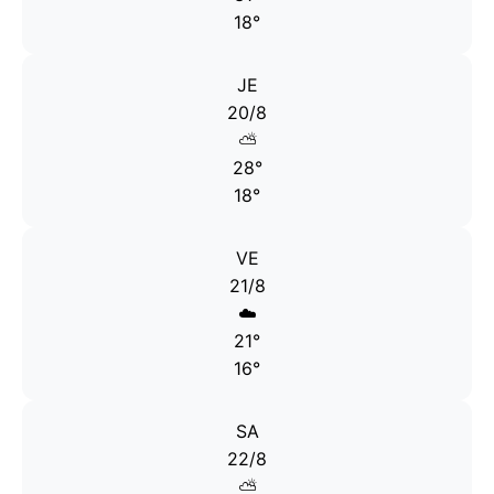
18°
JE
20/8
⛅
28°
18°
VE
21/8
☁️
21°
16°
SA
22/8
⛅