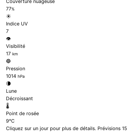
Couverture nuageuse
77
%
☀️
Indice UV
7
👁️
Visibilité
17
km
🔵
Pression
1014
hPa
🌘
Lune
Décroissant
🌡️
Point de rosée
9°C
Cliquez sur un jour pour plus de détails. Prévisions 15