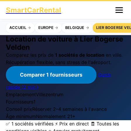
SmartCarRental
ACCUEIL
EUROPE
BELGIQUE
LIER BOGERSE VE
Location de voiture à Lier Bogerse
Velden
Comparez les prix de
1 sociétés de location
en ville.
Récupération flexible, sans stress de l'aéroport.
Comparer 1 fournisseurs
Guide
rapide (2 min.)
Emplacement
Villezentrum
Fournisseurs
1
Conseil prix
Réserver 2–4 semaines à l'avance
Âge minimum
Normalement 21+
✅ 1 sociétés vérifiées
⚡ Prix en direct
🧾 Toutes les
conditions visibles
⭐ Annuler gratuitement