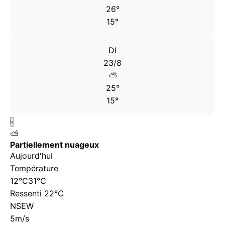
26°
15°
DI
23/8
⛅
25°
15°
›
⛅
Partiellement nuageux
Aujourd'hui
Température
12°C
31°C
Ressenti 22°C
N
S
E
W
5
m/s