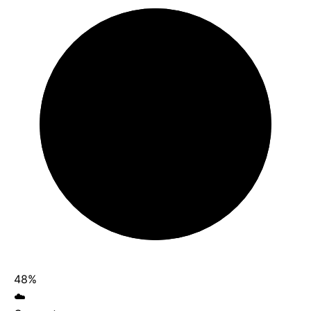
48%
☁️