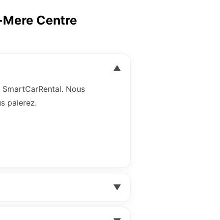
e-Mere Centre
▼
 SmartCarRental. Nous
s paierez.
▼