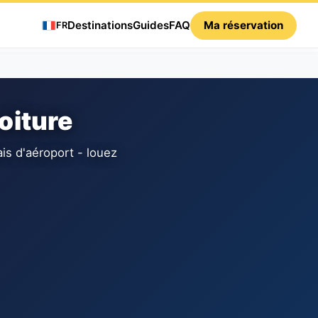
Destinations
Guides
FAQ
Ma réservation
FR
oiture
ais d'aéroport - louez