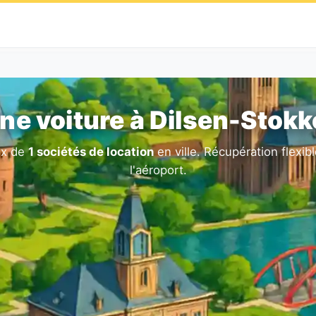
ne voiture à Dilsen-Stok
ix de
1 sociétés de location
en ville. Récupération flexib
l'aéroport.