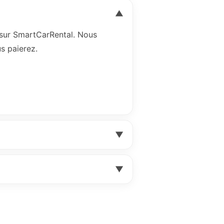
▼
sur SmartCarRental. Nous
s paierez.
▼
▼