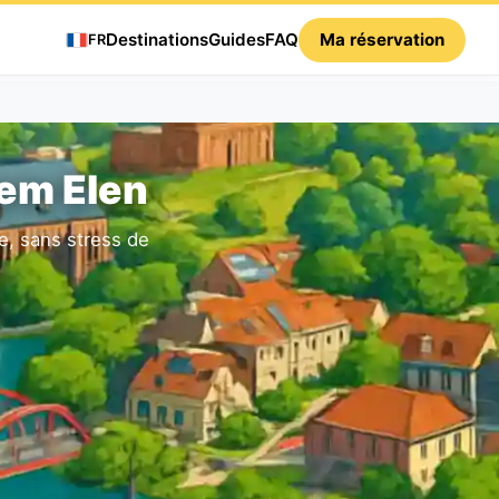
Destinations
Guides
FAQ
Ma réservation
FR
kem Elen
le, sans stress de