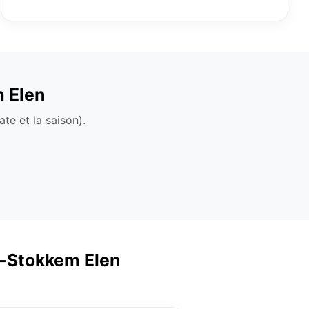
m Elen
te et la saison).
en-Stokkem Elen