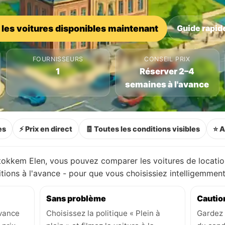
 les voitures disponibles maintenant
Guide rapide
FOURNISSEURS
CONSEIL PRIX
1
Réserver 2–4
semaines à l'avance
es
⚡ Prix en direct
🧾 Toutes les conditions visibles
⭐ A
tokkem Elen, vous pouvez comparer les voitures de locati
ditions à l'avance - pour que vous choisissiez intelligemme
Sans problème
Cautio
avance
Choisissez la politique « Plein à
Gardez 