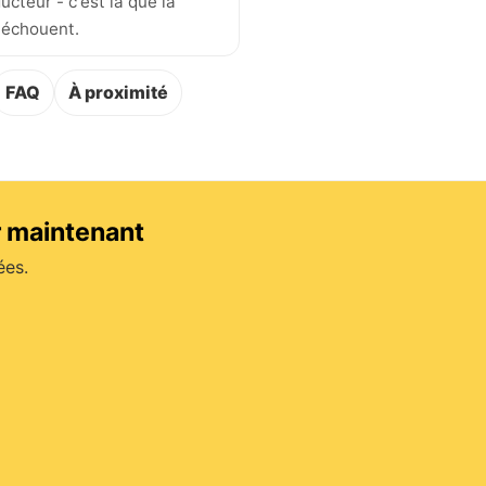
ucteur - c'est là que la
 échouent.
FAQ
À proximité
r maintenant
ées.