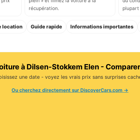
 prix
plein » et filmez la voiture à la
du cond
récupération.
plupart
 location
Guide rapide
Informations importantes
oiture à Dilsen-Stokkem Elen - Compare
isissez une date - voyez les vrais prix sans surprises cach
Ou cherchez directement sur DiscoverCars.com →