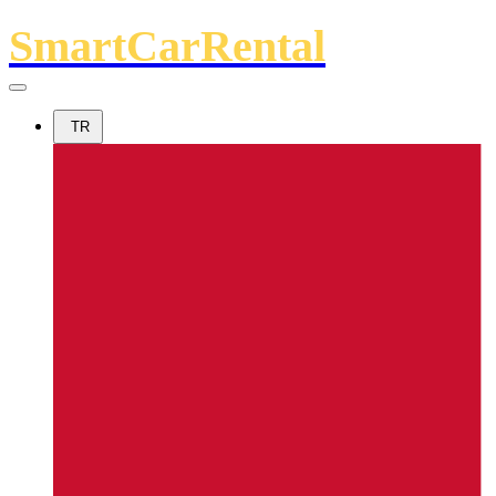
SmartCarRental
TR