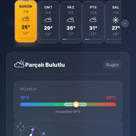
BUGÜN
CMT
PAZ
PTS
SAL
7/8
8/8
9/8
10/8
11/8
⛅
⛅
⛅
⛅
☀️
‹
›
25°
29°
35°
31°
27°
10°
13°
17°
17°
13°
⛅
Parçalı Bulutlu
Bugün
SICAKLIK
10°C
25°C
Hissedilen 18°C
G
D
B
K
K
4