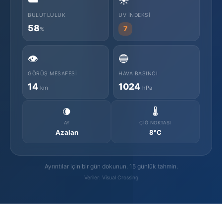
☁️
☀️
BULUTLULUK
UV İNDEKSI
58
7
%
👁️
🔵
GÖRÜŞ MESAFESI
HAVA BASINCI
14
1024
km
hPa
🌘
🌡️
AY
ÇIĞ NOKTASI
Azalan
8°C
Ayrıntılar için bir gün dokunun. 15 günlük tahmin.
Veriler: Visual Crossing