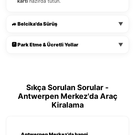
kartı
hazırda tutun.
🚙 Belcika'da Sürüş
▼
🅿️ Park Etme & Ücretli Yollar
▼
Sıkça Sorulan Sorular -
Antwerpen Merkez'da Araç
Kiralama
Antwerpen Merkez’da hangi