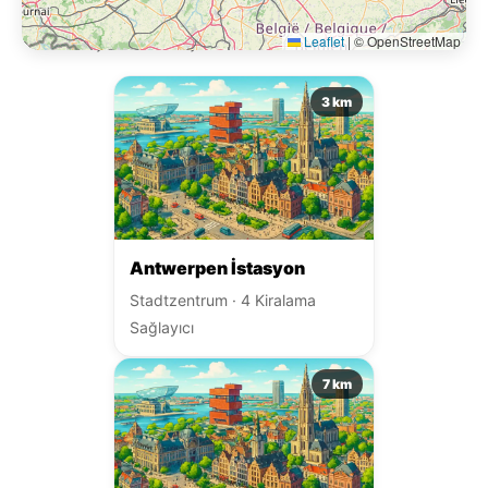
Araç Kiralama
Çevrede başka teslim alma noktaları.
Leaflet
|
© OpenStreetMap
3 km
Antwerpen İstasyon
Stadtzentrum · 4 Kiralama
Sağlayıcı
7 km