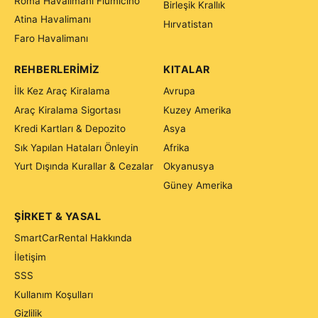
Roma Havalimanı Fiumicino
Birleşik Krallık
Atina Havalimanı
Hırvatistan
Faro Havalimanı
REHBERLERIMIZ
KITALAR
İlk Kez Araç Kiralama
Avrupa
Araç Kiralama Sigortası
Kuzey Amerika
Kredi Kartları & Depozito
Asya
Sık Yapılan Hataları Önleyin
Afrika
Yurt Dışında Kurallar & Cezalar
Okyanusya
Güney Amerika
ŞIRKET & YASAL
SmartCarRental Hakkında
İletişim
SSS
Kullanım Koşulları
Gizlilik