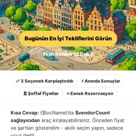
Bugünün En İyi Tekliflerini Görün
Hızlı Rehber (2 Dak.)
✅ 3 Seçenek Karşılaştırıldı
⚡ Anında Sonuçlar
🧾 Şeffaf Fiyatlar
⭐ Esnek Rezervasyon
Kısa Cevap:
{$locName}’da
$vendorCount
sağlayıcıdan
araç kiralayabilirsiniz. Önceden fiyat
ve şartları gösterelim - akıllı seçim yapın, sadece
ucuz değil.