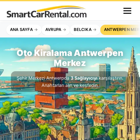
ANA SAYFA
AVRUPA
BELCIKA
ANTWERPEN MER
Oto Kiralama Antwerpen
Merkez
Şehir Merkezi Antwerpda
3 Sağlayıcıyı
karşılaştırın.
Anahtarları alın ve keşfedin.