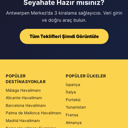
Seyahate Hazır mısınız?
Antwerpen Merkez’da 3 kiralama sağlayıcısı. Veri girin
ve doğru araç bulun.
Tüm Teklifleri Şimdi Görüntüle
POPÜLER
POPÜLER ÜLKELER
DESTINASYONLAR
İspanya
Málaga Havalimanı
İtalya
Alicante Havalimanı
Portekiz
Barcelona Havalimanı
Yunanistan
Palma de Mallorca Havalimanı
Fransa
Madrid Havalimanı
Almanya