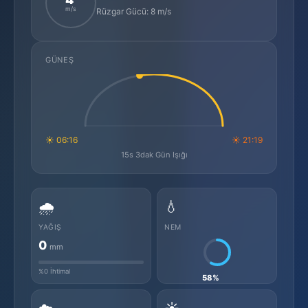
m/s
Rüzgar Gücü: 8 m/s
GÜNEŞ
☀ 06:16
☀ 21:19
15s 3dak Gün Işığı
🌧️
💧
YAĞIŞ
NEM
0
mm
%0 İhtimal
58%