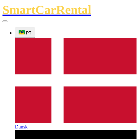
SmartCarRental
PT
Dansk