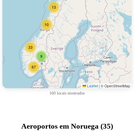
13
10
33
9
67
Leaflet
|
© OpenStreetMap
160 locais mostrados
Aeroportos em Noruega (35)