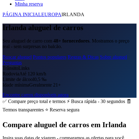
Minha reserva
PÁGINA INICIAL
EUROPA
IRLANDA
Irlanda aluguel de carros
Seu aluguel de carro com
48+ fornecedores
. Mostramos o preço
real - sem surpresas no balcão.
Buscar aluguel
Pontos populares
Regras & Dicas
Sobre aluguel
Perguntas
Trânsito
Links
Rodovia
Até 120 km/h
Limite de álcool
0,5 ‰
Idade mínima
Geralmente 21+
Encontre carros disponíveis agora
✅ Compare preço total e termos
⚡ Busca rápida - 30 segundos
🧾
Termos transparentes
⭐ Reserva segura
Compare aluguel de carros em Irlanda
Insira suas datas de viagem - comparamos as ofertas para você.