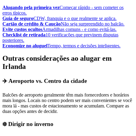
Alugando pela primeira vez
Começar rápido - sem cometer os
erros típicos.
Guia de seguro
CDW, franquia e o que realmente se aplica.
Cartão de crédito & Caução
Não seja surpreendido no balcão.
Evite custos ocultos
Armadilhas comuns - e como evitá-las.
Checklist de retirada
10 verificações que previnem disputas
posteriores.
Economize no aluguel
Tempo, termos e decisões inteligentes.
Outras considerações ao alugar em
Irlanda
✈️ Aeroporto vs. Centro da cidade
Balcões de aeroporto geralmente têm mais fornecedores e horários
mais longos. Locais no centro podem ser mais convenientes se você
mora lá - mas custos de estacionamento se acumulam. Compare as
duas opções antes de decidir.
❄️ Dirigir no inverno