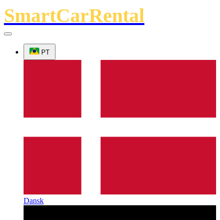
SmartCarRental
PT
Dansk