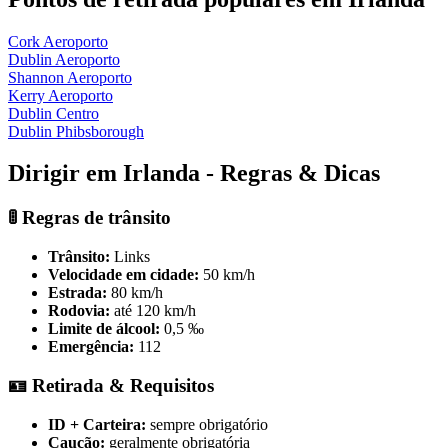
Cork Aeroporto
Dublin Aeroporto
Shannon Aeroporto
Kerry Aeroporto
Dublin Centro
Dublin Phibsborough
Dirigir em Irlanda - Regras & Dicas
🚦 Regras de trânsito
Trânsito:
Links
Velocidade em cidade:
50 km/h
Estrada:
80 km/h
Rodovia:
até 120 km/h
Limite de álcool:
0,5 ‰
Emergência:
112
🪪 Retirada & Requisitos
ID + Carteira:
sempre obrigatório
Caução:
geralmente obrigatória