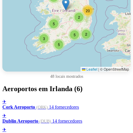
20
2
5
2
5
3
5
Leaflet
|
© OpenStreetMap
48 locais mostrados
Aeroportos em Irlanda (6)
✈
Cork Aeroporto
14 fornecedores
(ORK)
✈
Dublin Aeroporto
14 fornecedores
(DUB)
✈