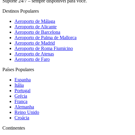
Suporte 24/7 – sempre disponível para você.
Destinos Populares
Aeroporto de Málaga
Aeroporto de Alicante
Aeroporto de Barcelona
Aeroporto de Palma de Mallorca
Aeroporto de Madrid
Aeroporto de Roma Fiumicino
Aeroporto de Atenas
Aeroporto de Faro
Países Populares
Espanha
Itália
Portugal
Grécia
França
Alemanha
Reino Unido
Croácia
Continentes