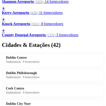
Shannon Aeroporto
14 fornecedores
(SNN)
✈
Kerry Aeroporto
11 fornecedores
(KIR)
✈
Knock Aeroporto
8 fornecedores
(NOC)
✈
County Donegal Aeroporto
3 fornecedores
(CFN)
Cidades & Estações (42)
Dublin Centro
Stadtzentrum · 9 fornecedores
Dublin Phibsborough
Stadtzentrum · 8 fornecedores
Cork Centro
Stadtzentrum · 6 fornecedores
Dublin City Norr