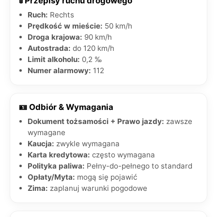
🚦 Przepisy ruchu drogowego
Ruch:
Rechts
Prędkość w mieście:
50 km/h
Droga krajowa:
90 km/h
Autostrada:
do 120 km/h
Limit alkoholu:
0,2 ‰
Numer alarmowy:
112
🪪 Odbiór & Wymagania
Dokument tożsamości + Prawo jazdy:
zawsze
wymagane
Kaucja:
zwykle wymagana
Karta kredytowa:
często wymagana
Polityka paliwa:
Pełny-do-pełnego to standard
Opłaty/Myta:
mogą się pojawić
Zima:
zaplanuj warunki pogodowe