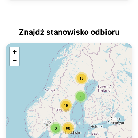
Znajdź stanowisko odbioru
+
−
19
4
19
6
88