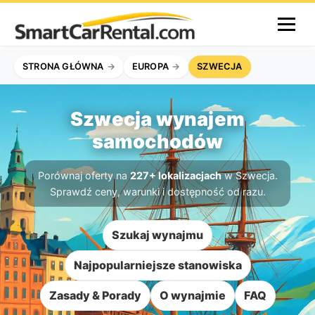
STRONA GŁÓWNA
EUROPA
SZWECJA
Szwecja wynajem
samochodów
Porównaj oferty na
227+ lokalizacjach
w Szwecja.
Sprawdź ceny, warunki i dostępność od razu.
Szukaj wynajmu
Najpopularniejsze stanowiska
Zasady & Porady
O wynajmie
FAQ