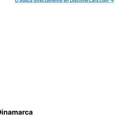
O busca directamente en DiscoverCars.com →
 Dinamarca