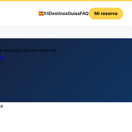
Destinos
Guías
FAQ
Mi reserva
ES
a mayoría de las reservas.
es
ra