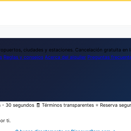
opuertos, ciudades y estaciones. Cancelación gratuita en l
s
Reglas y consejos
Acerca del alquiler
Preguntas frecuent
a - 30 segundos
🧾 Términos transparentes
⭐ Reserva segu
r ti.