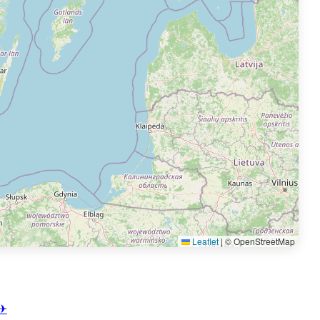
Leaflet
|
© OpenStreetMap
✈