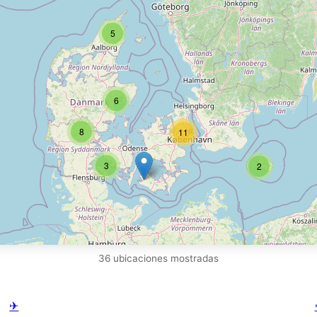
5
6
8
11
3
2
36 ubicaciones mostradas
✈