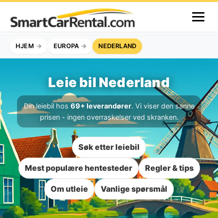
HJEM
EUROPA
NEDERLAND
Leie bil Nederland
Din leiebil hos
69+ leverandører
. Vi viser den sanne
prisen - ingen overraskelser ved skranken.
Søk etter leiebil
Mest populære hentesteder
Regler & tips
Om utleie
Vanlige spørsmål