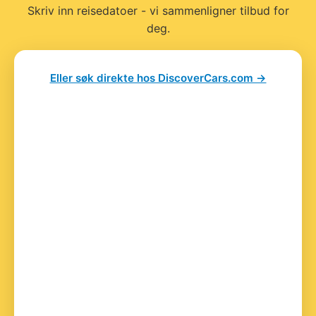
Skriv inn reisedatoer - vi sammenligner tilbud for
deg.
Eller søk direkte hos DiscoverCars.com →