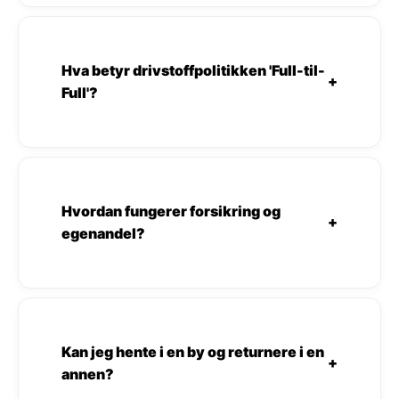
Hva betyr drivstoffpolitikken 'Full-til-
+
Full'?
Hvordan fungerer forsikring og
+
egenandel?
Kan jeg hente i en by og returnere i en
+
annen?