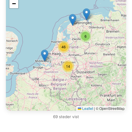
−
6
46
14
Leaflet
|
© OpenStreetMap
69 steder vist