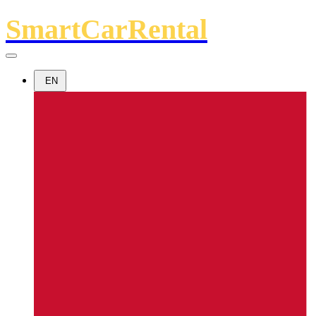
SmartCarRental
EN